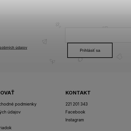
sobných údajov
Prihlásiť sa
POVAŤ
KONTAKT
chodné podmienky
221 201 343
ých údajov
Facebook
Instagram
riadok