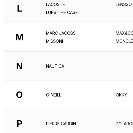
LACOSTE
LENSSO
L
LUPS THE CASE
MARC JACOBS
MAX&CO
M
MISSONI
MONCLE
N
NAUTICA
O
O'NEILL
OKKY
P
PIERRE CARDIN
POLARO