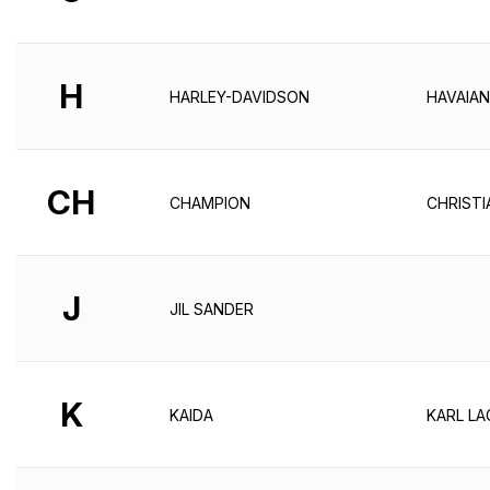
H
HARLEY-DAVIDSON
HAVAIA
CH
CHAMPION
CHRISTI
J
JIL SANDER
K
KAIDA
KARL LA