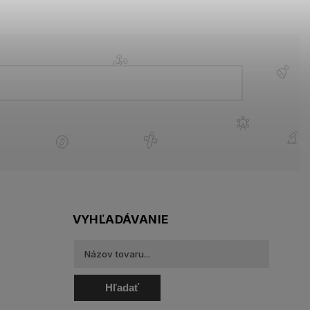
VYHĽADÁVANIE
Hľadať