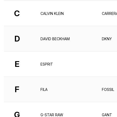
C
CALVIN KLEIN
CARRER
D
DAVID BECKHAM
DKNY
E
ESPRIT
F
FILA
FOSSIL
G
G-STAR RAW
GANT