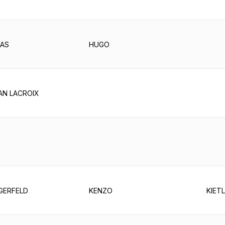
NAS
HUGO
AN LACROIX
GERFELD
KENZO
KIET