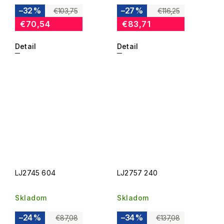
–32 %
–27 %
€103,75
€116,25
€70,54
€83,71
Detail
Detail
LJ2745 604
LJ2757 240
Skladom
Skladom
–24 %
–34 %
€87,08
€137,08