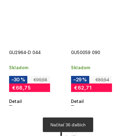
GU2964-D 044
GU50059 090
Skladom
Skladom
–30 %
–29 %
€99,58
€89,54
€68,75
€62,71
Detail
Detail
Načítať 36 ďalších