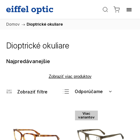
Domov
/
Dioptrické okuliare
Dioptrické okuliare
Najpredávanejšie
Zobraziť viac produktov
Odporúčame
Najlacnejšie
Najdrahšie
Viac
variantov
Najpredávanejšie
Abecedne