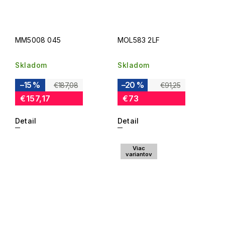
MM5008 045
MOL583 2LF
Skladom
Skladom
–15 %
–20 %
€187,08
€91,25
€157,17
€73
Detail
Detail
Viac
variantov