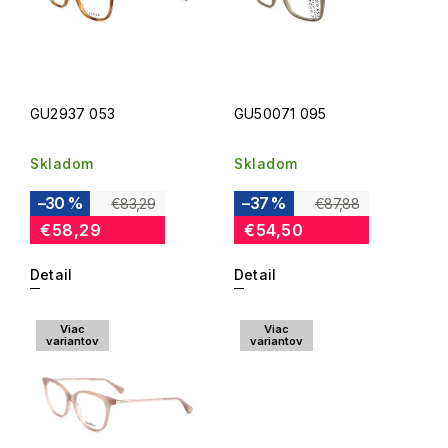
GU2937 053
GU50071 095
Skladom
Skladom
–30 %
–37 %
€83,29
€87,88
€58,29
€54,50
Detail
Detail
Viac
Viac
variantov
variantov