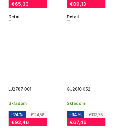
€65,33
€89,13
Detail
Detail
LJ2787 001
GU2810 052
Skladom
Skladom
–24 %
–34 %
€124,58
€103,75
€93,46
€67,46