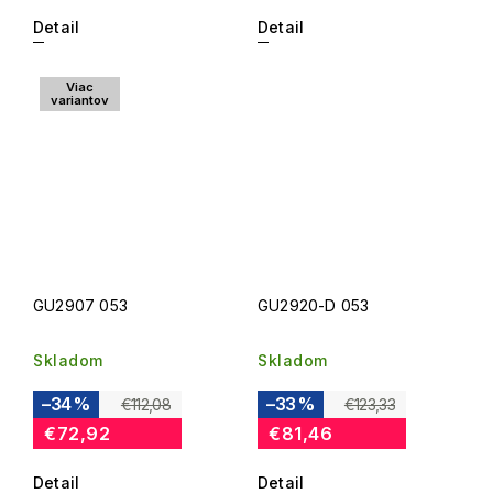
Detail
Detail
Viac
variantov
GU2907 053
GU2920-D 053
Skladom
Skladom
–34 %
–33 %
€112,08
€123,33
€72,92
€81,46
Detail
Detail