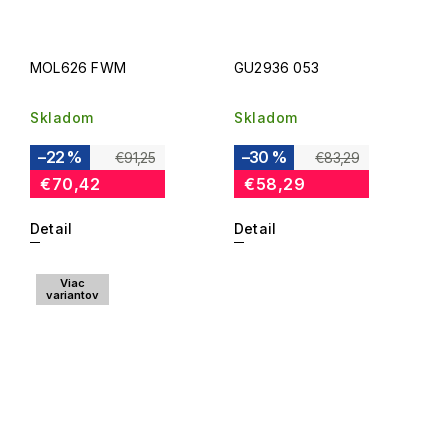
MOL626 FWM
GU2936 053
Skladom
Skladom
–22 %
–30 %
€91,25
€83,29
€70,42
€58,29
Detail
Detail
Viac
variantov