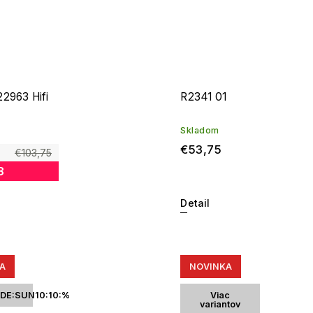
2963 Hifi
R2341 01
Skladom
€53,75
€103,75
8
Detail
A
NOVINKA
DE:SUN10:10:%
Viac
variantov