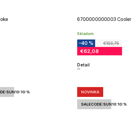
ooke
6700000000003 Cooler
Skladom
–40 %
€103,75
€62,08
Detail
DE:SUN10:10:%
NOVINKA
SALECODE:SUN10:10:%