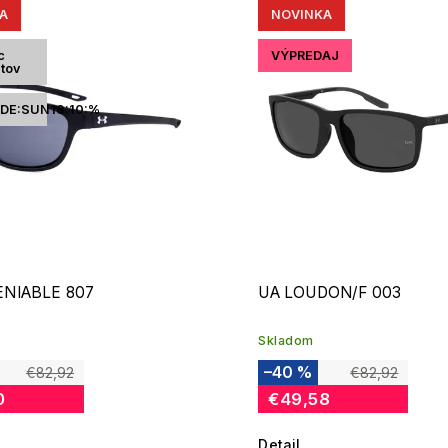
A
NOVINKA
edávanejšie
edne
c
VÝPREDAJ
ntov
DE:SUN10:10:%
ENIABLE 807
UA LOUDON/F 003
Skladom
–40 %
€82,92
€82,92
0
€49,58
Detail