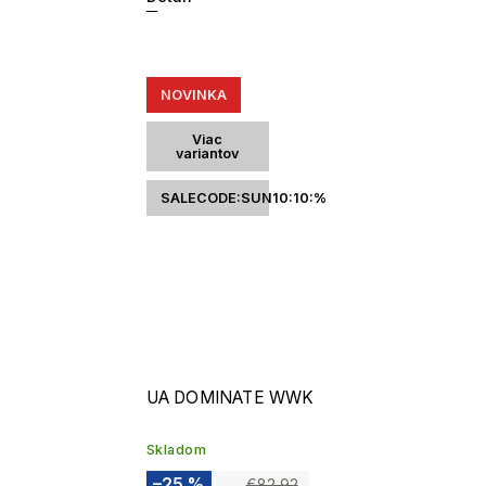
NOVINKA
Viac
variantov
SALECODE:SUN10:10:%
UA DOMINATE WWK
Skladom
–25 %
€82,92