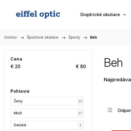
Dioptrické okuliare
Domov
/
Športové okuliare
/
Športy
/
Beh
Beh
Cena
€
20
€
80
Najpredáva
Pohlavie
Ženy
25
Odpo
Muži
37
Najlac
Detské
3
Najdr