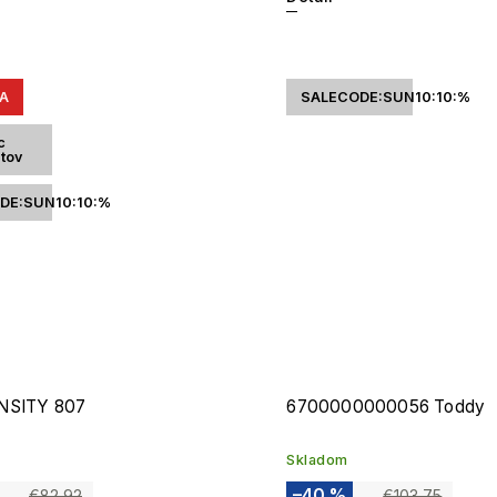
A
SALECODE:SUN10:10:%
c
ntov
DE:SUN10:10:%
NSITY 807
6700000000056 Toddy
Skladom
–40 %
€82,92
€103,75