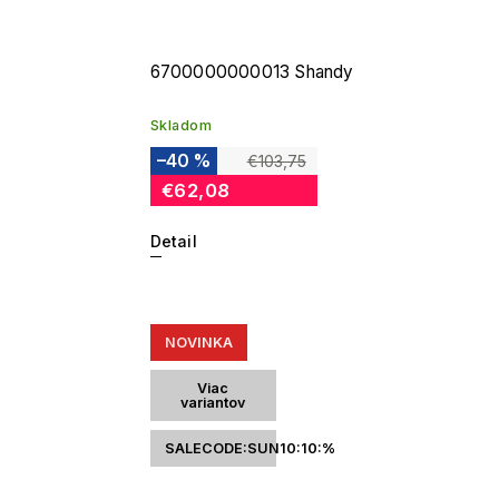
6700000000013 Shandy
Skladom
–40 %
€103,75
€62,08
Detail
NOVINKA
Viac
variantov
SALECODE:SUN10:10:%