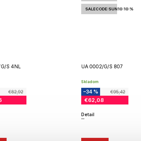
SALECODE:SUN10:10:%
/G/S 4NL
UA 0002/G/S 807
Skladom
–34 %
€82,92
€95,42
6
€62,08
Detail