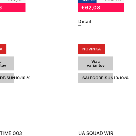
6
€62,08
Detail
A
NOVINKA
c
Viac
ntov
variantov
DE:SUN10:10:%
SALECODE:SUN10:10:%
TIME 003
UA SQUAD WIR