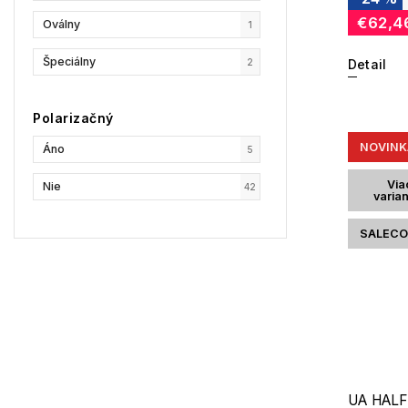
€62,4
Oválny
1
Špeciálny
2
Detail
Polarizačný
NOVINK
Áno
5
Via
Nie
42
varia
SALECO
UA HALF