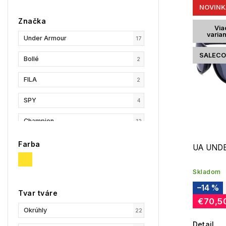
NOVINK
Najpr
Značka
Abec
Via
varia
Under Armour
17
SALECO
Bollé
2
FILA
2
SPY
4
Champion
12
Reebok
10
Farba
UA UND
Skladom
–14 %
Tvar tváre
€70,5
Okrúhly
22
Detail