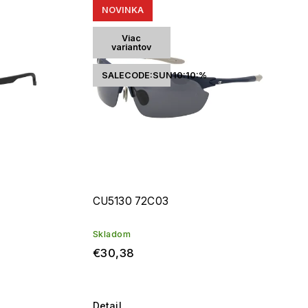
NOVINKA
Viac
variantov
SALECODE:SUN10:10:%
CU5130 72C03
Skladom
€30,38
Detail