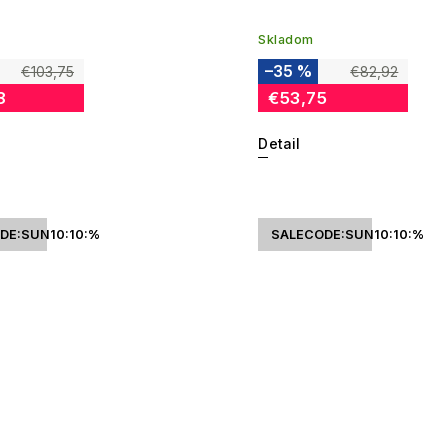
Skladom
–35 %
€103,75
€82,92
8
€53,75
Detail
DE:SUN10:10:%
SALECODE:SUN10:10:%