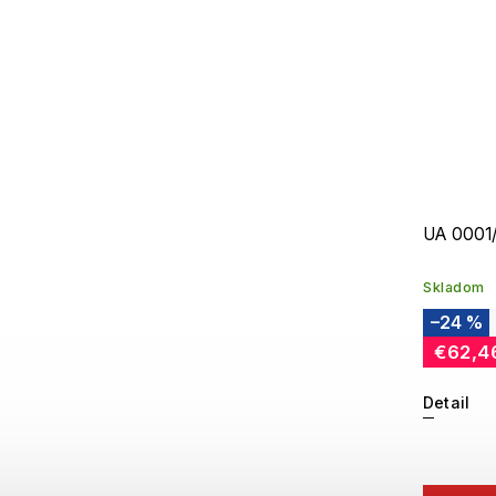
UA 0001
Skladom
–24 %
€62,4
Detail