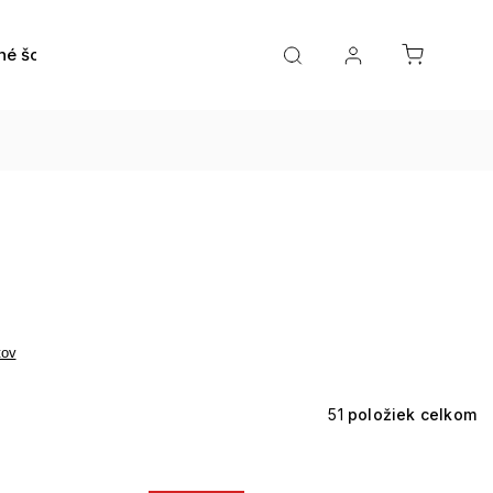
né šošovky
Roztoky a očné kvapky
Doplnky
tov
51
položiek celkom