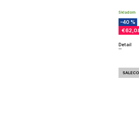
Skladom
–40 %
€62,0
Detail
SALECO