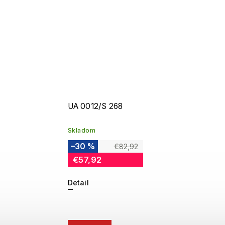
UA 0012/S 268
Skladom
–30 %
€82,92
€57,92
Detail