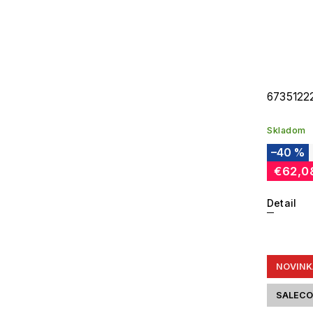
67351222
Skladom
–40 %
€62,0
Detail
NOVINK
SALECO