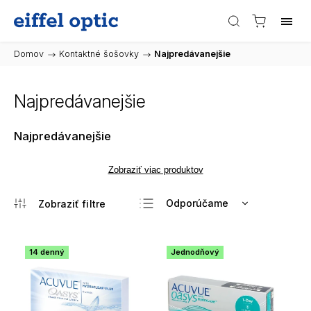
Domov
/
Kontaktné šošovky
/
Najpredávanejšie
Najpredávanejšie
Najpredávanejšie
Zobraziť viac produktov
Odporúčame
Najlacnejšie
Najdrahšie
14 denný
Jednodňový
Najpredávanejšie
Abecedne