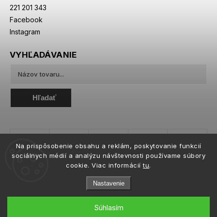
221 201 343
Facebook
Instagram
VYHĽADÁVANIE
Hľadať
Na prispôsobenie obsahu a reklám, poskytovanie funkcií
sociálnych médií a analýzu návštevnosti používame súbory
cookie. Viac informácií
tu
.
Nastavenie
Súhlasím
Copyright 2026
eiffeloptic.sk
. Všetky práva vyhradené.
Upraviť nastavenie cookies