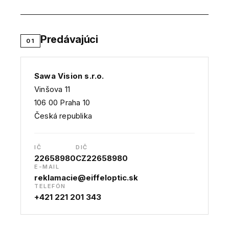
Predávajúci
01
Sawa Vision s.r.o.
Vinšova 11
106 00 Praha 10
Česká republika
IČ
DIČ
22658980
CZ22658980
E-MAIL
reklamacie@eiffeloptic.sk
TELEFÓN
+421 221 201 343