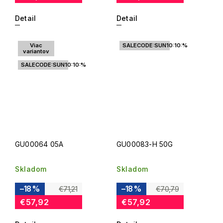
Detail
Detail
Viac
SALECODE:SUN10:10:%
variantov
SALECODE:SUN10:10:%
GU00064 05A
GU00083-H 50G
Skladom
Skladom
–18 %
–18 %
€71,21
€70,79
€57,92
€57,92