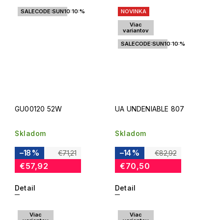
SALECODE:SUN10:10:%
NOVINKA
Viac
variantov
SALECODE:SUN10:10:%
GU00120 52W
UA UNDENIABLE 807
Skladom
Skladom
–18 %
–14 %
€71,21
€82,92
€57,92
€70,50
Detail
Detail
Viac
Viac