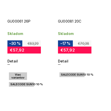
GU00061 26P
GU00081 20C
Skladom
Skladom
–30 %
–17 %
€83,29
€70,38
€57,92
€57,92
Detail
Detail
Viac
SALECODE:SUN10:10:%
variantov
SALECODE:SUN10:10:%