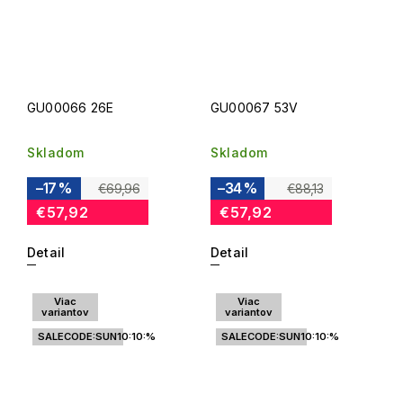
GU00066 26E
GU00067 53V
Skladom
Skladom
–17 %
–34 %
€69,96
€88,13
€57,92
€57,92
Detail
Detail
Viac
Viac
variantov
variantov
SALECODE:SUN10:10:%
SALECODE:SUN10:10:%