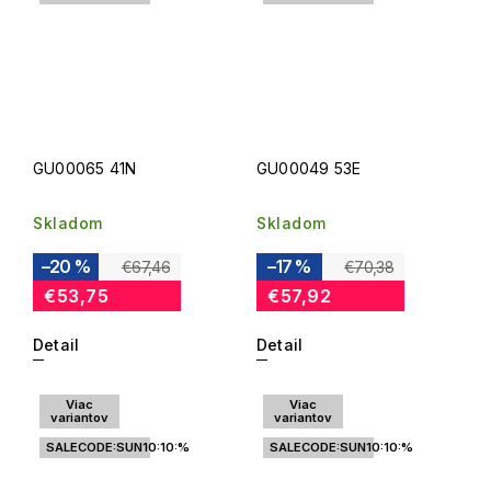
GU00065 41N
GU00049 53E
Skladom
Skladom
–20 %
–17 %
€67,46
€70,38
€53,75
€57,92
Detail
Detail
Viac
Viac
variantov
variantov
SALECODE:SUN10:10:%
SALECODE:SUN10:10:%