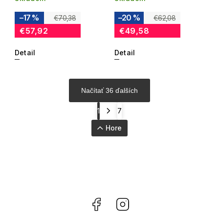
–17 %
–20 %
€70,38
€62,08
€57,92
€49,58
Detail
Detail
Načítať 36 ďalších
1
7
Hore
Facebook
Instagram