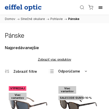
Domov
/
Slnečné okuliare
/
Pohlavie
/
Pánske
Pánske
Najpredávanejšie
Zobraziť viac produktov
Odporúčame
Najlacnejšie
Najdrahšie
VÝPREDAJ
Viac
variantov
Najpredávanejšie
Viac
variantov
SALECODE:SUN10:10:%
Abecedne