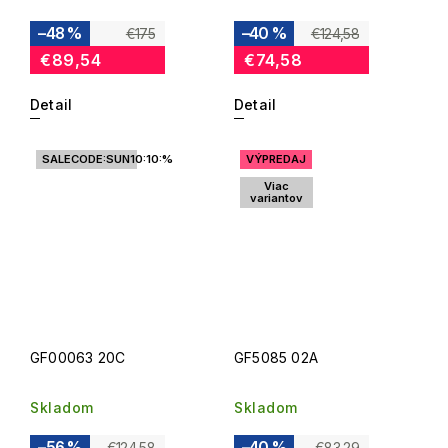
–48 %
–40 %
€175
€124,58
€89,54
€74,58
Detail
Detail
SALECODE:SUN10:10:%
VÝPREDAJ
Viac
variantov
GF00063 20C
GF5085 02A
Skladom
Skladom
–56 %
–40 %
€124,58
€83,29