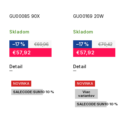
GU00085 90X
GU00169 20W
Skladom
Skladom
–17 %
–17 %
€69,96
€70,42
€57,92
€57,92
Detail
Detail
NOVINKA
NOVINKA
SALECODE:SUN10:10:%
Viac
variantov
SALECODE:SUN10:10:%