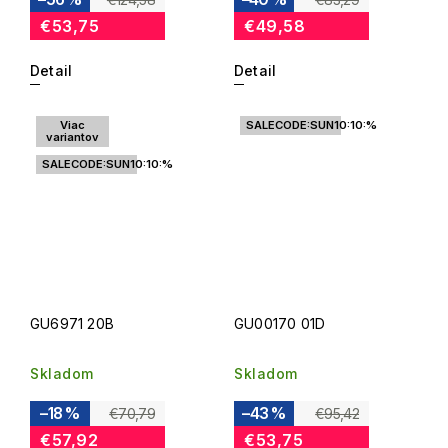
€53,75
€49,58
Detail
Detail
Viac
SALECODE:SUN10:10:%
variantov
SALECODE:SUN10:10:%
GU6971 20B
GU00170 01D
Skladom
Skladom
–18 %
–43 %
€70,79
€95,42
€57,92
€53,75