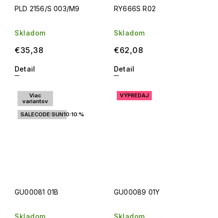
PLD 2156/S 003/M9
RY666S R02
Skladom
Skladom
€35,38
€62,08
Detail
Detail
Viac
VÝPREDAJ
variantov
SALECODE:SUN10:10:%
GU00081 01B
GU00089 01Y
Skladom
Skladom