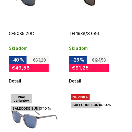
GF5085 20C
TH 1938/S 086
Skladom
Skladom
–40 %
–26 %
€83,29
€124,58
€49,58
€91,25
Detail
Detail
Viac
NOVINKA
variantov
SALECODE:SUN10:10:%
SALECODE:SUN10:10:%