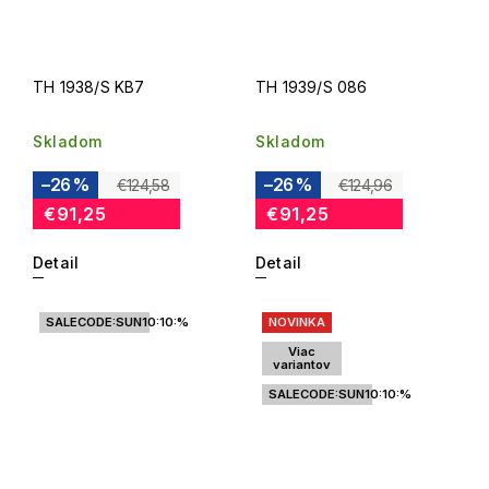
TH 1938/S KB7
TH 1939/S 086
Skladom
Skladom
–26 %
–26 %
€124,58
€124,96
€91,25
€91,25
Detail
Detail
SALECODE:SUN10:10:%
NOVINKA
Viac
variantov
SALECODE:SUN10:10:%