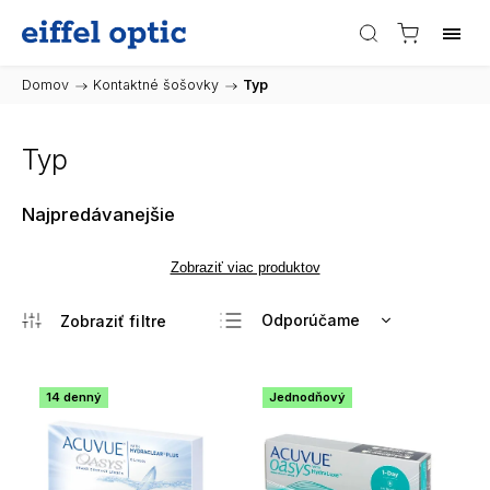
Domov
/
Kontaktné šošovky
/
Typ
Typ
Najpredávanejšie
Zobraziť viac produktov
Odporúčame
Najlacnejšie
Najdrahšie
14 denný
Jednodňový
Najpredávanejšie
Abecedne