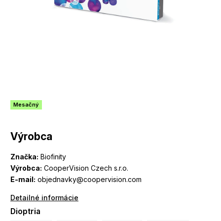
Mesačný
Výrobca
Značka:
Biofinity
Výrobca:
CooperVision Czech s.r.o.
E-mail:
objednavky@coopervision.com
Detailné informácie
Dioptria