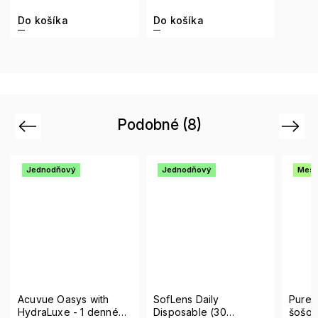
Do košíka
Do košíka
Podobné (8)
Previous
Next
Jednodňový
Mesačný
Me
SofLens Daily
PureVision 2 (6
SofL
Disposable (30
šošoviek)
šoš