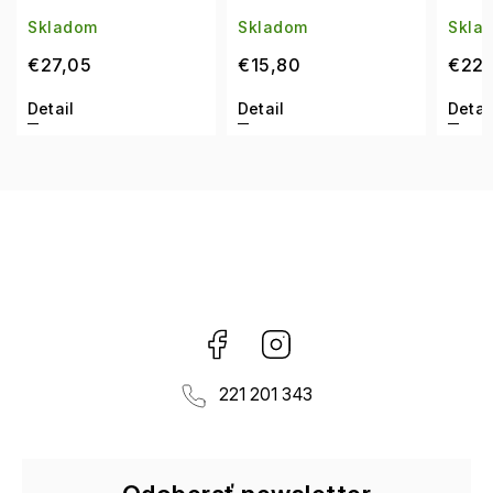
šošoviek)
Skladom
Skladom
Skl
€15,80
€22,90
€13
Detail
Detail
Deta
Facebook
Instagram
221 201 343