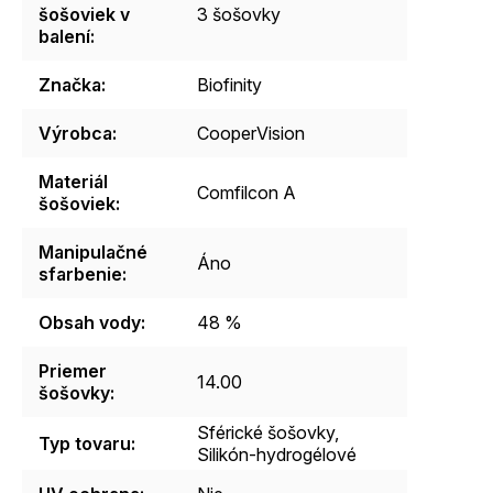
šošoviek v
3 šošovky
balení
:
Značka
:
Biofinity
Výrobca
:
CooperVision
Materiál
Comfilcon A
šošoviek
:
Manipulačné
Áno
sfarbenie
:
Obsah vody
:
48 %
Priemer
14.00
šošovky
:
Sférické šošovky,
Typ tovaru
:
Silikón-hydrogélové