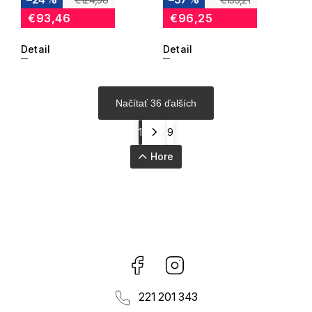
€93,46
€96,25
Detail
Detail
Načítať 36 ďalších
1
9
Hore
Facebook
Instagram
221 201 343