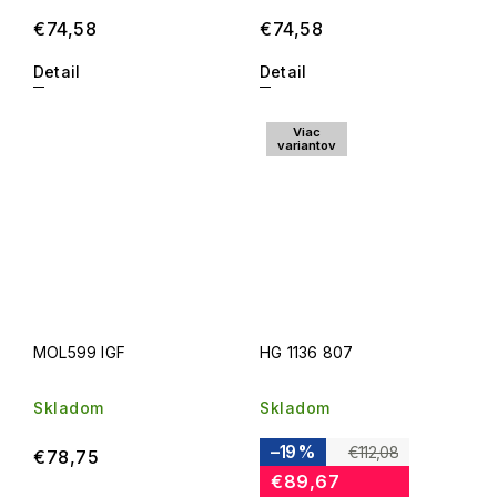
€74,58
€74,58
Detail
Detail
Viac
variantov
MOL599 IGF
HG 1136 807
Skladom
Skladom
–19 %
€112,08
€78,75
€89,67