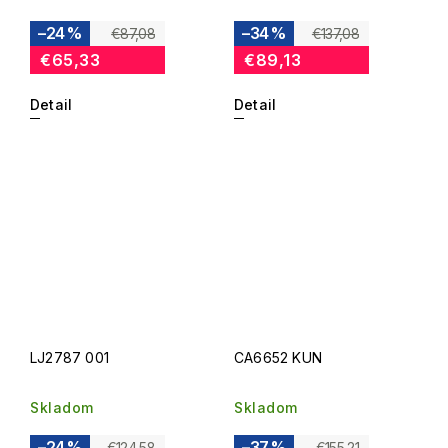
–24 %
–34 %
€87,08
€137,08
€65,33
€89,13
Detail
Detail
LJ2787 001
CA6652 KUN
Skladom
Skladom
–24 %
–37 %
€124,58
€155,21