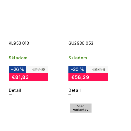
KL953 013
GU2936 053
Skladom
Skladom
–26 %
–30 %
€112,08
€83,29
€81,83
€58,29
Detail
Detail
Viac
variantov