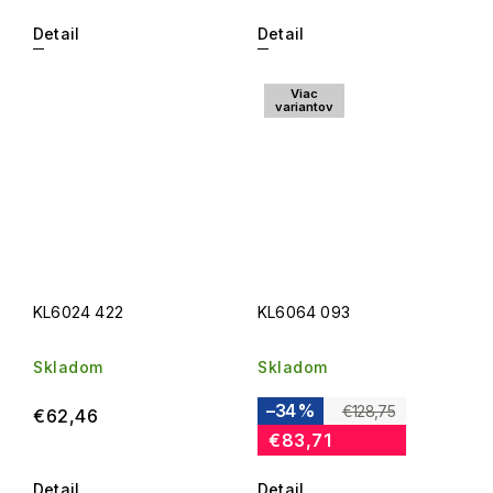
Detail
Detail
Viac
variantov
KL6024 422
KL6064 093
Skladom
Skladom
–34 %
€128,75
€62,46
€83,71
Detail
Detail