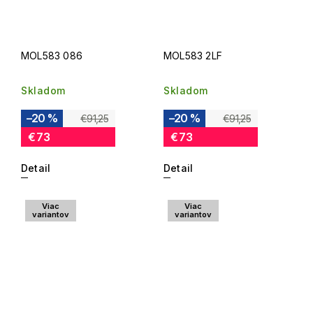
MOL583 086
MOL583 2LF
Skladom
Skladom
–20 %
–20 %
€91,25
€91,25
€73
€73
Detail
Detail
Viac
Viac
variantov
variantov