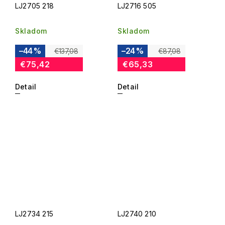
LJ2705 218
LJ2716 505
Skladom
Skladom
–44 %
–24 %
€137,08
€87,08
€75,42
€65,33
Detail
Detail
LJ2734 215
LJ2740 210