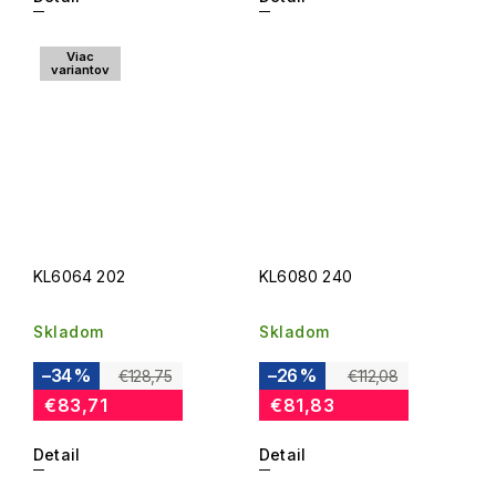
Viac
variantov
KL6064 202
KL6080 240
Skladom
Skladom
–34 %
–26 %
€128,75
€112,08
€83,71
€81,83
Detail
Detail