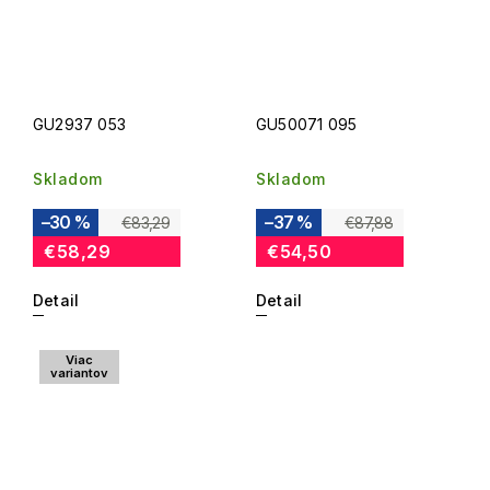
GU2937 053
GU50071 095
Skladom
Skladom
–30 %
–37 %
€83,29
€87,88
€58,29
€54,50
Detail
Detail
Viac
variantov