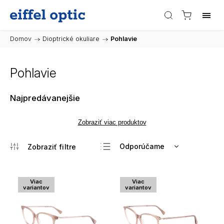
Domov
/
Dioptrické okuliare
/
Pohlavie
Pohlavie
Najpredávanejšie
Zobraziť viac produktov
Odporúčame
Najlacnejšie
Najdrahšie
Viac
Viac
variantov
variantov
Najpredávanejšie
Abecedne