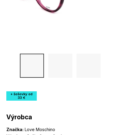
+ šošovky od
33 €
Výrobca
Značka:
Love Moschino