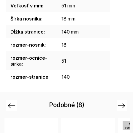
Veľkosť v mm
:
51 mm
Šírka nosníka
:
18 mm
Dĺžka stranice
:
140 mm
rozmer-nosnik
:
18
rozmer-ocnice-
51
sirka
:
rozmer-stranice
:
140
Podobné (8)
Previous
Next
Vi
vari