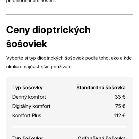
pri celodennom nosení.
Ceny dioptrických
šošoviek
Vyberte si typ dioptrických šošoviek podľa toho, ako a kde
okuliare najčastejšie používate.
Typ šošovky
Štandardná šošovka
Denný komfort
33 €
Digitálny komfort
75 €
Komfort Plus
112 €
Typ šošovky
Odľahčená šošovka