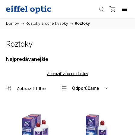
Domov
/
Roztoky a očné kvapky
/
Roztoky
Roztoky
Najpredávanejšie
Zobraziť viac produktov
Odporúčame
Najlacnejšie
Najdrahšie
Najpredávanejšie
Abecedne