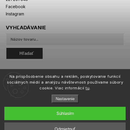
Facebook
Instagram
VYHĽADÁVANIE
Hľadať
Na prispôsobenie obsahu a reklám, poskytovanie funkcií
sociálnych médií a analýzu návštevnosti používame súbory
cookie. Viac informácií
tu
.
Nastavenie
Súhlasím
Copyright 2026
eiffeloptic.sk
. Všetky práva vyhradené.
Upraviť nastavenie cookies
Odmietnuť