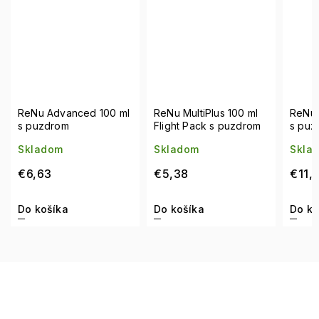
ReNu Advanced 100 ml
ReNu MultiPlus 100 ml
ReNu 
s puzdrom
Flight Pack s puzdrom
s puz
Skladom
Skladom
Skla
€6,63
€5,38
€11,
Do košíka
Do košíka
Do ko