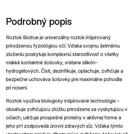
Podrobný popis
Roztok Biotrue je univerzálny roztok inšpirovaný
prirodzenou fyziológiou očí. Vďaka svojmu šetrnému
zloženiu poskytuje komplexnú starostlivosť o všetky
mäkké kontaktné šošovky, vrátane silikón-
hydrogélových. Čistí, dezinfikuje, oplachuje, zvlhčuje a
bezpečne uchováva šošovky pre maximálne pohodlie
pri nosení.
Roztok využíva biologicky inšpirované technológie –
obsahuje zvlhčujúcu zložku prirodzene sa vyskytujúcu v
očiach, udržuje prospešné proteíny v aktívnej forme a
jeho pH zodpovedá úrovni zdravých sĺz. Vďaka týmto