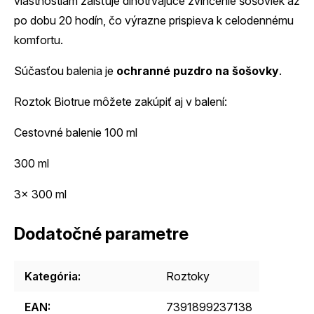
vlastnostiam zaisťuje dlhotrvajúce zvlhčenie šošoviek až
po dobu 20 hodín, čo výrazne prispieva k celodennému
komfortu.
Súčasťou balenia je
ochranné puzdro na šošovky
.
Roztok Biotrue môžete zakúpiť aj v balení:
Cestovné balenie 100 ml
300 ml
3x 300 ml
Dodatočné parametre
Kategória
:
Roztoky
EAN
:
7391899237138