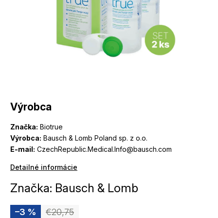
Výrobca
Značka:
Biotrue
Výrobca:
Bausch & Lomb Poland sp. z o.o.
E-mail:
CzechRepublic.Medical.Info@bausch.com
Detailné informácie
Značka:
Bausch & Lomb
–3 %
€20,75