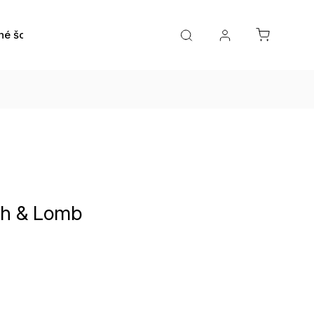
né šošovky
Roztoky a očné kvapky
Doplnky
h & Lomb