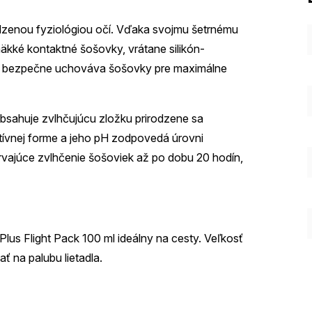
rodzenou fyziológiou očí. Vďaka svojmu šetrnému
äkké kontaktné šošovky, vrátane silikón-
je a bezpečne uchováva šošovky pre maximálne
obsahuje zvlhčujúcu zložku prirodzene sa
ktívnej forme a jeho pH zodpovedá úrovni
trvajúce zvlhčenie šošoviek až po dobu 20 hodín,
lus Flight Pack 100 ml ideálny na cesty. Veľkosť
ť na palubu lietadla.