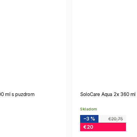
00 ml s puzdrom
SoloCare Aqua 2x 360 ml
Skladom
–3 %
€20,75
€20