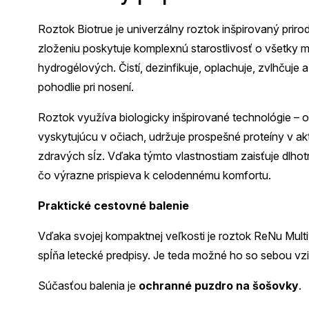
Roztok Biotrue je univerzálny roztok inšpirovaný pri
zloženiu poskytuje komplexnú starostlivosť o všetky m
hydrogélových. Čistí, dezinfikuje, oplachuje, zvlhču
pohodlie pri nosení.
Roztok využíva biologicky inšpirované technológie – 
vyskytujúcu v očiach, udržuje prospešné proteíny v a
zdravých sĺz. Vďaka týmto vlastnostiam zaisťuje dlho
čo výrazne prispieva k celodennému komfortu.
Praktické cestovné balenie
Vďaka svojej kompaktnej veľkosti je roztok ReNu MultiP
spĺňa letecké predpisy. Je teda možné ho so sebou vzia
Súčasťou balenia je
ochranné puzdro na šošovky
.