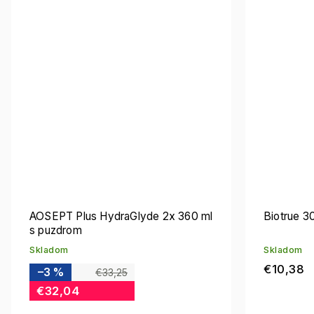
AOSEPT Plus HydraGlyde 2x 360 ml
Biotrue 3
s puzdrom
Skladom
Skladom
€10,38
–3 %
€33,25
€32,04