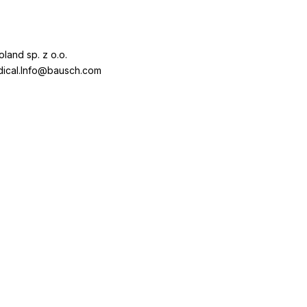
and sp. z o.o.
ical.Info@bausch.com