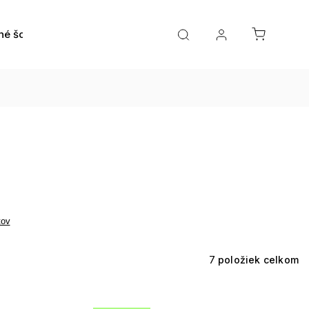
né šošovky
Roztoky a očné kvapky
Doplnky
tov
7
položiek celkom