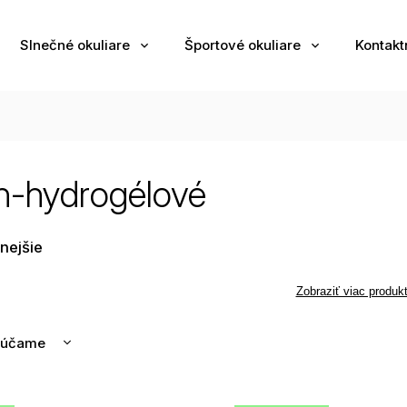
Slnečné okuliare
Športové okuliare
Kontakt
ón-hydrogélové
nejšie
Zobraziť viac produk
rúčame
nejšie
ahšie