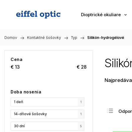
Dioptrické okuliare
Domov
/
Kontaktné šošovky
/
Typ
/
Silikón-hydrogélové
Silik
Cena
€
13
€
28
Najpredáva
Doba nosenia
1 deň
1
Odpo
14-dňové šošovky
1
Najlac
30 dní
5
Najdr