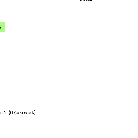
ý
n 2 (6 šošoviek)