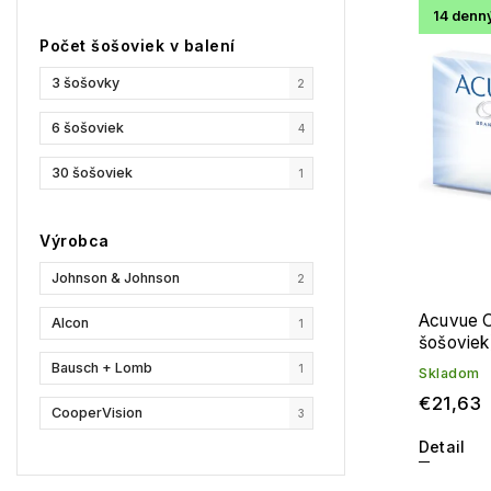
14 denn
Najpr
Počet šošoviek v balení
Abec
3 šošovky
2
6 šošoviek
4
30 šošoviek
1
Výrobca
Johnson & Johnson
2
Acuvue O
Alcon
1
šošoviek
Bausch + Lomb
1
Skladom
€21,63
CooperVision
3
Detail