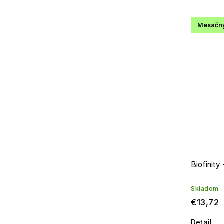
Mesačn
Biofinit
Skladom
€13,72
Detail