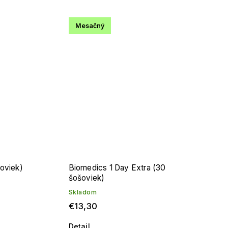
Mesačný
šoviek)
Biomedics 1 Day Extra (30
šošoviek)
Skladom
€13,30
Detail