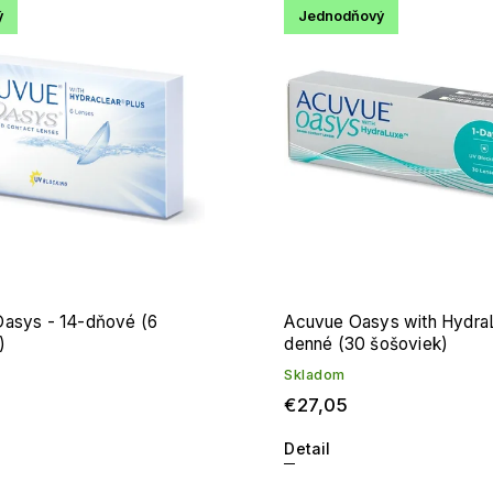
ý
Jednodňový
edávanejšie
edne
asys - 14-dňové (6
Acuvue Oasys with HydraL
)
denné (30 šošoviek)
Skladom
€27,05
Detail