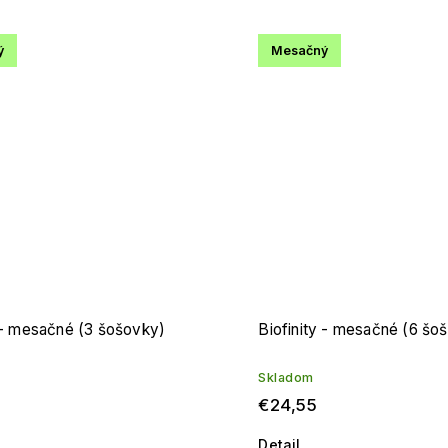
ý
Mesačný
y - mesačné (3 šošovky)
Biofinity - mesačné (6 šo
Skladom
€24,55
Detail