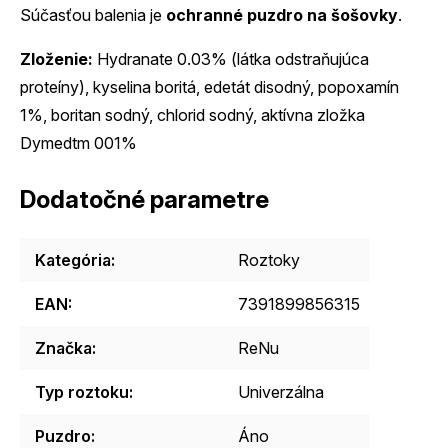
Súčasťou balenia je
ochranné puzdro na šošovky
.
Zloženie:
Hydranate 0.03% (látka odstraňujúca
proteíny), kyselina boritá, edetát disodný, popoxamín
1%, boritan sodný, chlorid sodný, aktívna zložka
Dymedtm 001%
Dodatočné parametre
Kategória
:
Roztoky
EAN
:
7391899856315
Značka
:
ReNu
Typ roztoku
:
Univerzálna
Puzdro
:
Áno