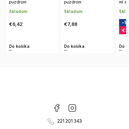
puzdrom
puzdrom
ml s 
Skladom
Skladom
Skla
–16
€6,42
€7,88
€24
Do košíka
Do košíka
Do ko
Facebook
Instagram
221 201 343