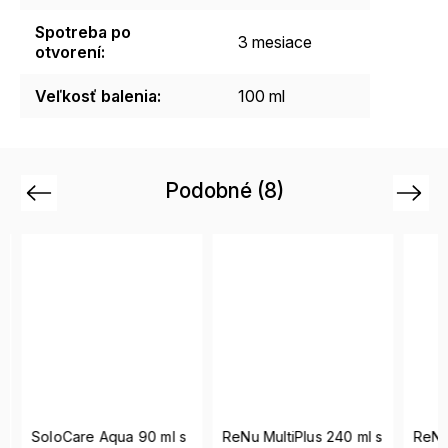
Spotreba po
3 mesiace
otvorení
:
Veľkosť balenia
:
100 ml
Podobné (8)
Previous
Next
SoloCare Aqua 90 ml s
ReNu MultiPlus 240 ml s
ReNu 