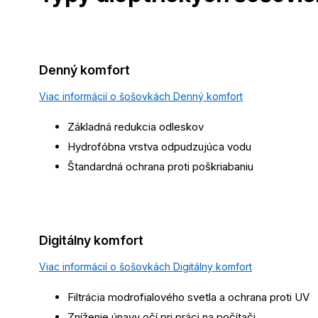
Denný komfort
Viac informácií o šošovkách Denný komfort
Základná redukcia odleskov
Hydrofóbna vrstva odpudzujúca vodu
Štandardná ochrana proti poškriabaniu
Digitálny komfort
Viac informácií o šošovkách Digitálny komfort
Filtrácia modrofialového svetla a ochrana proti UV
Zníženie únavy očí pri práci na počítači