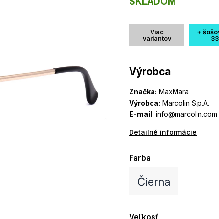
SKLADOM
Viac
+ šošo
variantov
33
Výrobca
Značka:
MaxMara
Výrobca:
Marcolin S.p.A.
E-mail:
info@marcolin.com
Detailné informácie
Farba
Čierna
Veľkosť