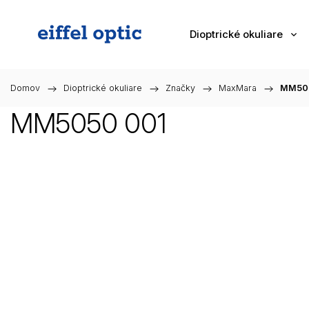
Dioptrické okuliare
Domov
/
Dioptrické okuliare
/
Značky
/
MaxMara
/
MM50
MM5050 001