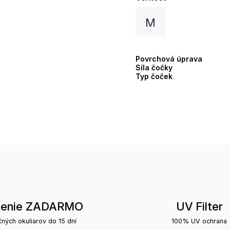
M
Povrchová úprava
Síla čočky
Typ čoček
tenie ZADARMO
UV Filter
čných okuliarov do 15 dní
100% UV ochrana