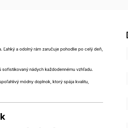
a. Ľahký a odolný rám zaručuje pohodlie po celý deň,
ajú sofistikovaný nádych každodennému vzhľadu.
spoľahlivý módny doplnok, ktorý spája kvalitu,
ek