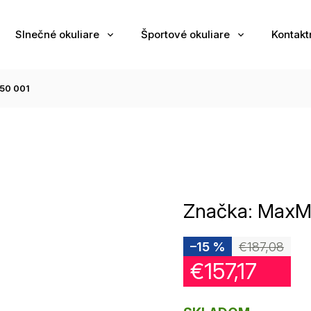
Slnečné okuliare
Športové okuliare
Kontakt
50 001
Značka:
MaxM
–15 %
€187,08
€157,17