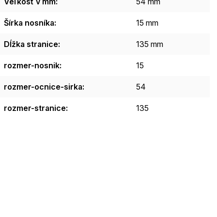
Veľkosť v mm
:
54 mm
Šírka nosníka
:
15 mm
Dĺžka stranice
:
135 mm
rozmer-nosnik
:
15
rozmer-ocnice-sirka
:
54
rozmer-stranice
:
135