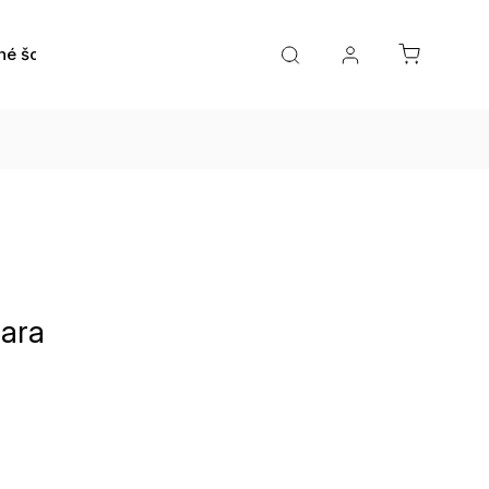
né šošovky
Roztoky a očné kvapky
Doplnky
ara