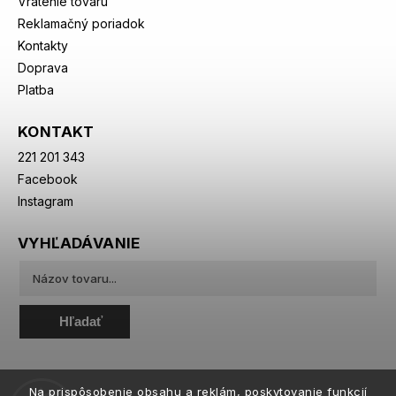
Vrátenie tovaru
Reklamačný poriadok
Kontakty
Doprava
Platba
KONTAKT
221 201 343
Facebook
Instagram
VYHĽADÁVANIE
Hľadať
Na prispôsobenie obsahu a reklám, poskytovanie funkcií