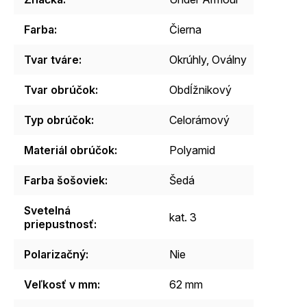
Farba
:
Čierna
Tvar tváre
:
Okrúhly, Oválny
Tvar obrúčok
:
Obdĺžnikový
Typ obrúčok
:
Celorámový
Materiál obrúčok
:
Polyamid
Farba šošoviek
:
Šedá
Svetelná
kat. 3
priepustnosť
:
Polarizačný
:
Nie
Veľkosť v mm
:
62 mm