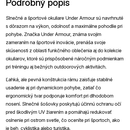
Podrobný popis
Slnečné a športové okuliare Under Armour sú navrhnuté
s dôrazom na výkon, odolnosť a maximálne pohodlie pri
pohybe. Značka Under Armour, známa svojim
zameraním na športové inovácie, prenáša svoje
skúsenosti z oblasti funkčného oblečenia aj do kolekcie
okuliarov, ktoré sú prispôsobené náročným podmienkam
pri tréningu aj bežných outdoorových aktivitách.
Ľahká, ale pevná konštrukcia rámu zaisťuje stabilné
usadenie aj pri dynamickom pohybe, zatiaľ čo
ergonomický tvar podporuje komfort pri dlhodobom
nosení. Slnečné šošovky poskytujú účinnú ochranu očí
pred škodlivým UV žiarením a pomáhajú redukovať
oslnenie pri ostrom svetle, čo oceníte pri športoch, ako
je beh, cyklistika alebo turistika.