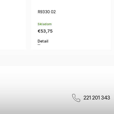
R9330 02
Skladom
€53,75
Detail
221 201 343