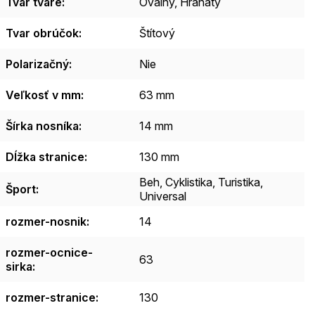
Tvar tváre
:
Oválny, Hranatý
Tvar obrúčok
:
Štítový
Polarizačný
:
Nie
Veľkosť v mm
:
63 mm
Šírka nosníka
:
14 mm
Dĺžka stranice
:
130 mm
Beh, Cyklistika, Turistika,
Šport
:
Universal
rozmer-nosnik
:
14
rozmer-ocnice-
63
sirka
:
rozmer-stranice
:
130