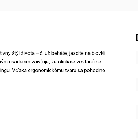
ny štýl života – či už beháte, jazdíte na bicykli,
ným usadením zaisťuje, že okuliare zostanú na
éningu. Vďaka ergonomickému tvaru sa pohodlne