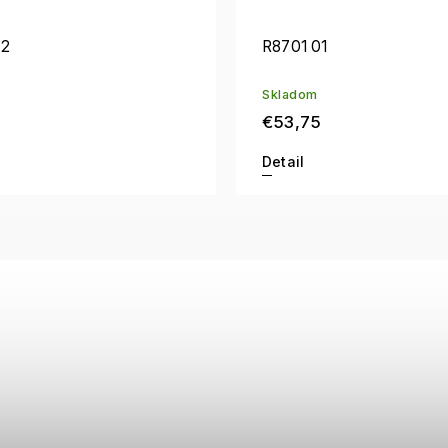
02
R8701 01
Skladom
€53,75
Detail