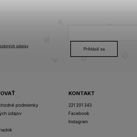
sobných údajov
Prihlásiť sa
POVAŤ
KONTAKT
chodné podmienky
221 201 343
ých údajov
Facebook
Instagram
riadok