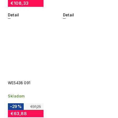
€108,33
Detail
Detail
WE5438 091
Skladom
–29 %
€91,25
€63,88