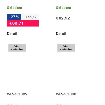
Skladom
Skladom
–27 %
€95,42
€82,92
€68,71
Detail
Detail
Viac
Viac
variantov
variantov
WE5401 005
WE5401 090