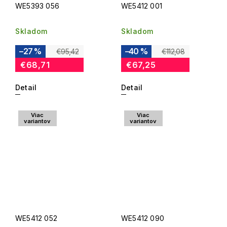
WE5393 056
WE5412 001
Skladom
Skladom
–27 %
–40 %
€95,42
€112,08
€68,71
€67,25
Detail
Detail
Viac
Viac
variantov
variantov
WE5412 052
WE5412 090