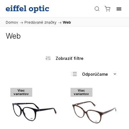
Domov
/
Predávané značky
/
Web
Web
Odporúčame
Najlacnejšie
Viac
Viac
Najdrahšie
variantov
variantov
Najpredávanejšie
Abecedne