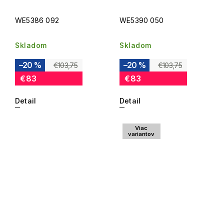
WE5386 092
WE5390 050
Skladom
Skladom
–20 %
–20 %
€103,75
€103,75
€83
€83
Detail
Detail
Viac
variantov