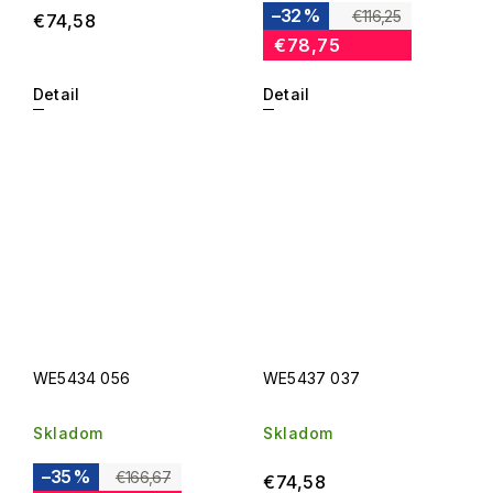
–32 %
€116,25
€74,58
€78,75
Detail
Detail
WE5434 056
WE5437 037
Skladom
Skladom
–35 %
€166,67
€74,58