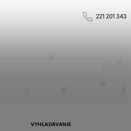
221 201 343
VYHĽADÁVANIE