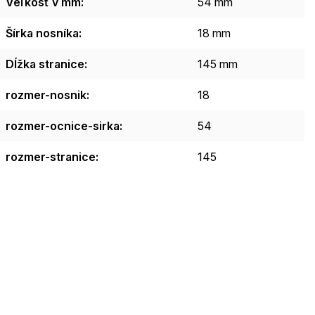
Veľkosť v mm
:
54 mm
Šírka nosníka
:
18 mm
Dĺžka stranice
:
145 mm
rozmer-nosnik
:
18
rozmer-ocnice-sirka
:
54
rozmer-stranice
:
145