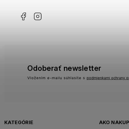
Facebook
Instagram
Odoberať newsletter
Vložením e-mailu súhlasíte s
podmienkami ochrany o
KATEGÓRIE
AKO NAKU