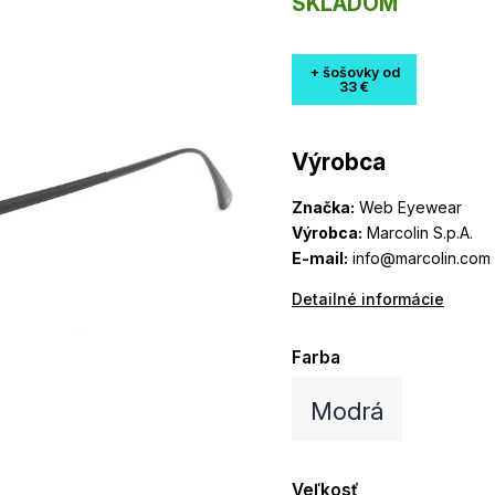
SKLADOM
+ šošovky od
33 €
Výrobca
Značka:
Web Eyewear
Výrobca:
Marcolin S.p.A.
E-mail:
info@marcolin.com
Detailné informácie
Farba
Modrá
Veľkosť