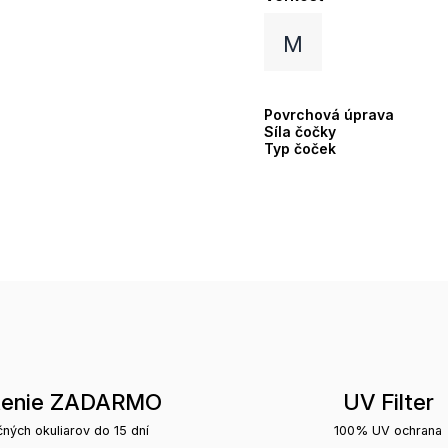
M
Povrchová úprava
Síla čočky
Typ čoček
tenie ZADARMO
UV Filter
čných okuliarov do 15 dní
100% UV ochrana