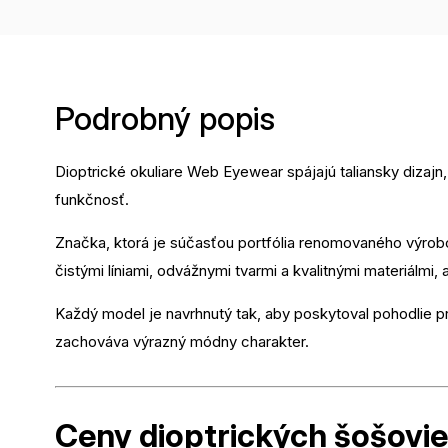
Podrobný popis
Dioptrické okuliare Web Eyewear spájajú taliansky dizaj
funkčnosť.
Značka, ktorá je súčasťou portfólia renomovaného výrobc
čistými líniami, odvážnymi tvarmi a kvalitnými materiálmi,
Každý model je navrhnutý tak, aby poskytoval pohodlie pri
zachováva výrazný módny charakter.
Ceny dioptrických
šošovi