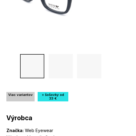
Viac variantov
+ šošovky od
33 €
Výrobca
Značka:
Web Eyewear