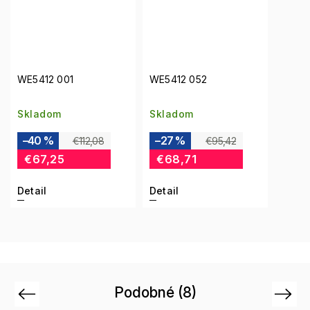
WE5412 001
WE5412 052
Skladom
Skladom
–40 %
–27 %
€112,08
€95,42
€67,25
€68,71
Detail
Detail
Podobné (8)
Previous
Next