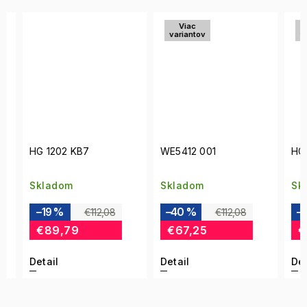
Viac
Vi
variantov
vari
HG 1202 KB7
WE5412 001
HG 12
Skladom
Skladom
Skla
–19 %
–40 %
–24
€112,08
€112,08
€89,79
€67,25
€74
Detail
Detail
Detai