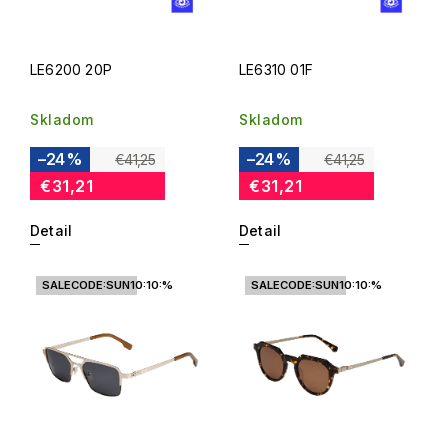
LE6200 20P
LE6310 01F
Skladom
Skladom
–24 %
–24 %
€41,25
€41,25
€31,21
€31,21
Detail
Detail
SALECODE:SUN10:10:%
SALECODE:SUN10:10:%