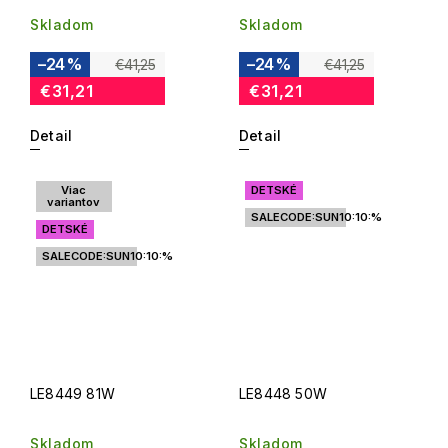
Skladom
Skladom
–24 %
–24 %
€41,25
€41,25
€31,21
€31,21
Detail
Detail
Viac
DETSKÉ
variantov
SALECODE:SUN10:10:%
DETSKÉ
SALECODE:SUN10:10:%
LE8449 81W
LE8448 50W
Skladom
Skladom