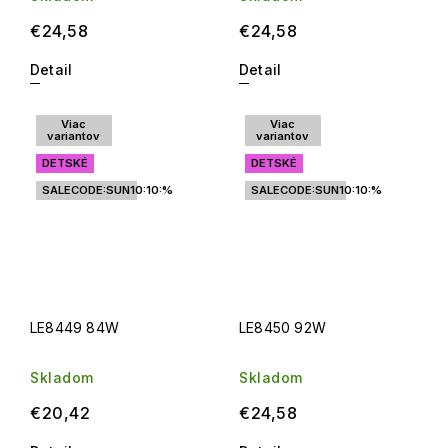
€24,58
€24,58
Detail
Detail
Viac
Viac
variantov
variantov
DETSKÉ
DETSKÉ
SALECODE:SUN10:10:%
SALECODE:SUN10:10:%
LE8449 84W
LE8450 92W
Skladom
Skladom
€20,42
€24,58