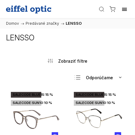
Domov
/
Predávané značky
/
LENSSO
LENSSO
Odporúčame
Najlacnejšie
SALECODE:BLUE15:15:%
SALECODE:BLUE15:15:%
Najdrahšie
SALECODE:SUN10:10:%
SALECODE:SUN10:10:%
Najpredávanejšie
Abecedne