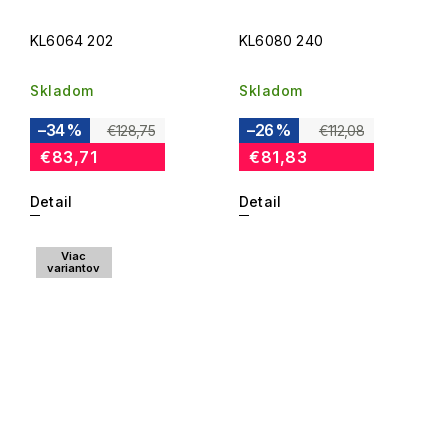
KL6064 202
KL6080 240
Skladom
Skladom
–34 %
–26 %
€128,75
€112,08
€83,71
€81,83
Detail
Detail
Viac
variantov