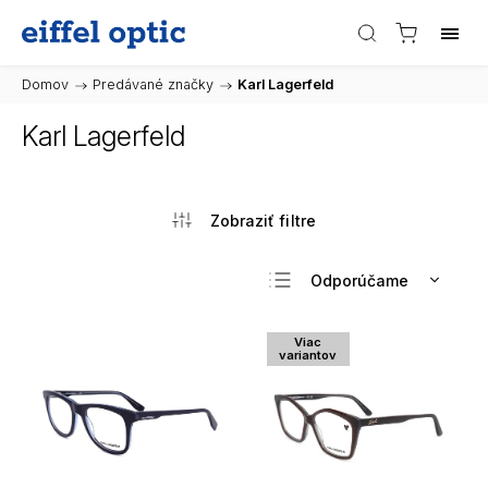
Domov
/
Predávané značky
/
Karl Lagerfeld
Karl Lagerfeld
Odporúčame
Najlacnejšie
Viac
Najdrahšie
variantov
Najpredávanejšie
Abecedne