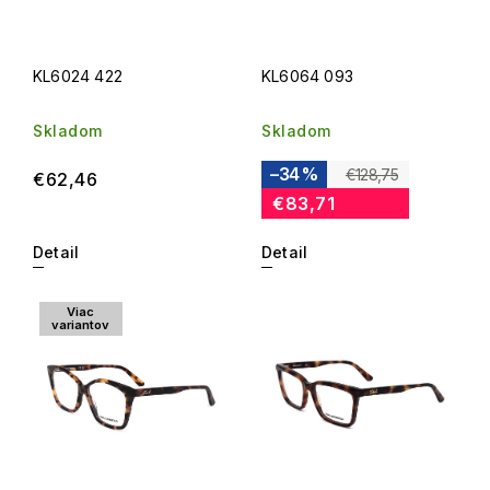
KL6024 422
KL6064 093
Skladom
Skladom
–34 %
€128,75
€62,46
€83,71
Detail
Detail
Viac
variantov