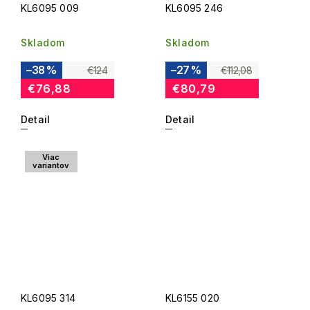
KL6095 009
KL6095 246
Skladom
Skladom
–38 %
–27 %
€124
€112,08
€76,88
€80,79
Detail
Detail
Viac
variantov
KL6095 314
KL6155 020