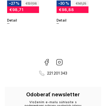
–27 %
–30 %
€137,08
€141,25
€98,71
€98,88
Detail
Detail
Facebook
Instagram
221 201 343
Odoberať newsletter
Vložením e-mailu súhlasíte s
podmienkami ochrany osobných údajov