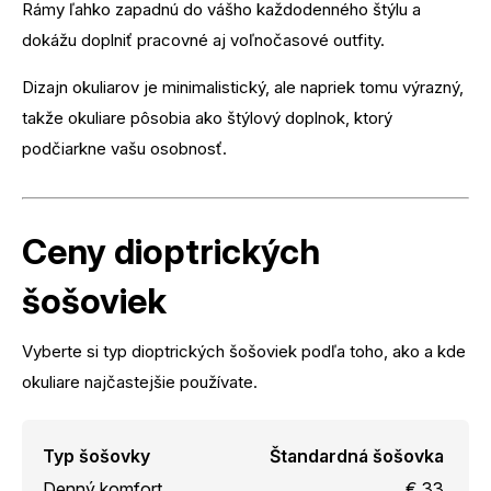
Rámy ľahko zapadnú do vášho každodenného štýlu a
dokážu doplniť pracovné aj voľnočasové outfity.
Dizajn okuliarov je minimalistický, ale napriek tomu výrazný,
takže okuliare pôsobia ako štýlový doplnok, ktorý
podčiarkne vašu osobnosť.
Ceny dioptrických
šošoviek
Vyberte si typ dioptrických šošoviek podľa toho, ako a kde
okuliare najčastejšie používate.
Typ šošovky
Štandardná šošovka
Denný komfort
€ 33