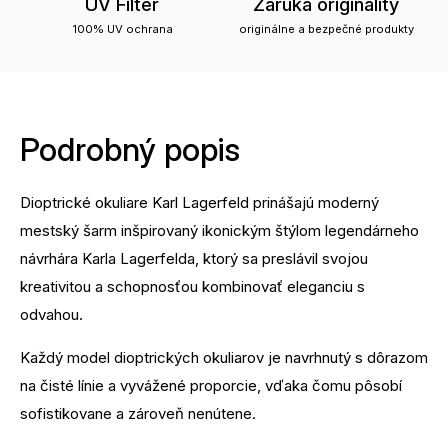
UV Filter
Záruka originality
100% UV ochrana
originálne a bezpečné produkty
Podrobný popis
Dioptrické okuliare Karl Lagerfeld prinášajú moderný
mestský šarm inšpirovaný ikonickým štýlom legendárneho
návrhára Karla Lagerfelda, ktorý sa preslávil svojou
kreativitou a schopnosťou kombinovať eleganciu s
odvahou.
Každý model dioptrických okuliarov je navrhnutý s dôrazom
na čisté línie a vyvážené proporcie, vďaka čomu pôsobí
sofistikovane a zároveň nenútene.