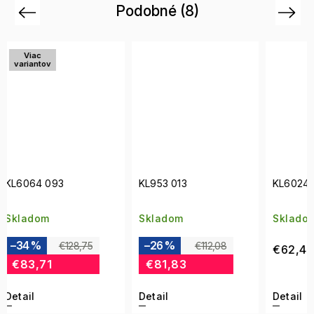
Podobné (8)
Previous
Next
KL953 013
KL6024 422
KL613
Skladom
Skladom
Skla
–26 %
–30
€112,08
€62,46
€81,83
€9
Detail
Detail
Detai