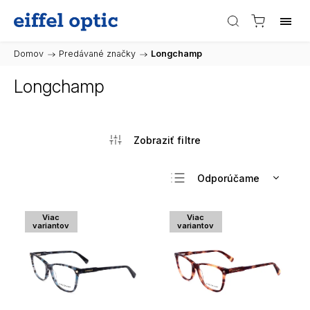
Domov
/
Predávané značky
/
Longchamp
Longchamp
Odporúčame
Najlacnejšie
Viac
Viac
Najdrahšie
variantov
variantov
Najpredávanejšie
Abecedne