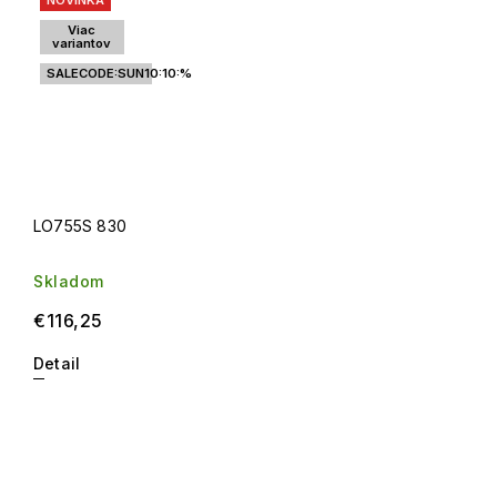
NOVINKA
Viac
variantov
SALECODE:SUN10:10:%
LO755S 830
Skladom
€116,25
Detail