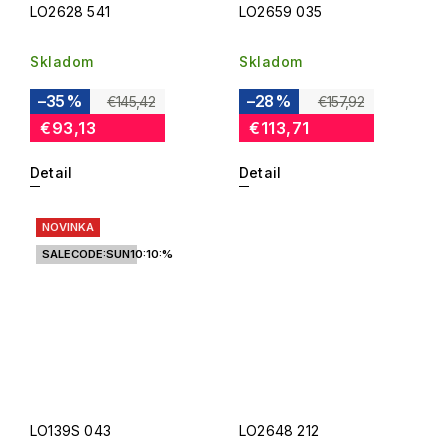
LO2628 541
LO2659 035
Skladom
Skladom
–35 %
–28 %
€145,42
€157,92
€93,13
€113,71
Detail
Detail
NOVINKA
SALECODE:SUN10:10:%
LO139S 043
LO2648 212