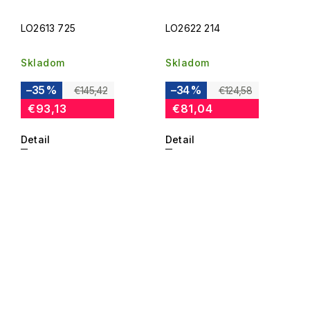
LO2613 725
LO2622 214
Skladom
Skladom
–35 %
–34 %
€145,42
€124,58
€93,13
€81,04
Detail
Detail