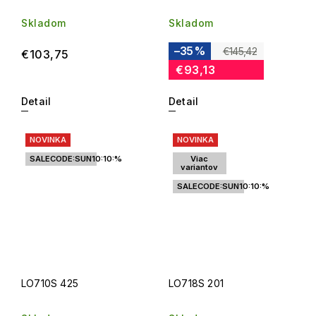
Skladom
Skladom
–35 %
€145,42
€103,75
€93,13
Detail
Detail
NOVINKA
NOVINKA
SALECODE:SUN10:10:%
Viac
variantov
SALECODE:SUN10:10:%
LO710S 425
LO718S 201