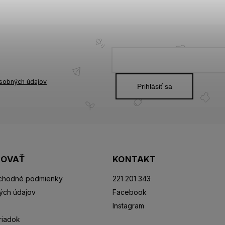
sobných údajov
Prihlásiť sa
POVAŤ
KONTAKT
chodné podmienky
221 201 343
ých údajov
Facebook
Instagram
riadok