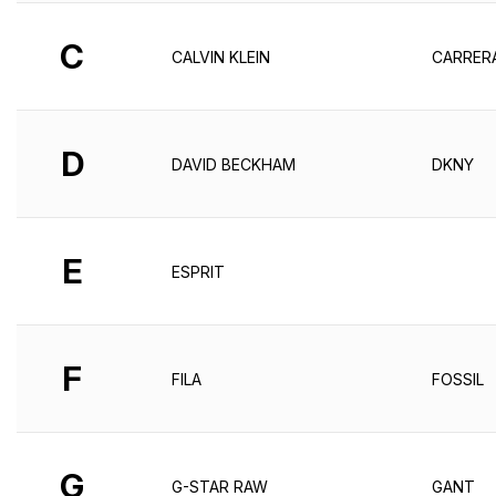
C
CALVIN KLEIN
CARRER
D
DAVID BECKHAM
DKNY
E
ESPRIT
F
FILA
FOSSIL
G
G-STAR RAW
GANT