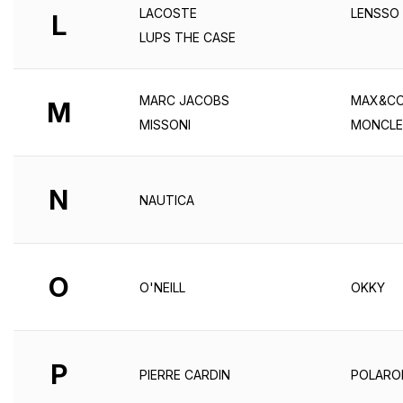
LACOSTE
LENSSO
L
LUPS THE CASE
MARC JACOBS
MAX&CO
M
MISSONI
MONCLE
N
NAUTICA
O
O'NEILL
OKKY
P
PIERRE CARDIN
POLARO