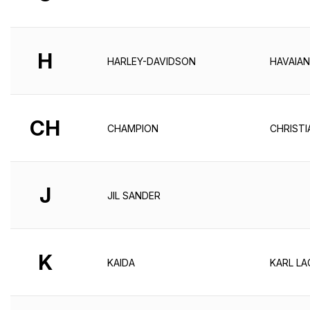
H
HARLEY-DAVIDSON
HAVAIA
CH
CHAMPION
CHRISTI
J
JIL SANDER
K
KAIDA
KARL LA