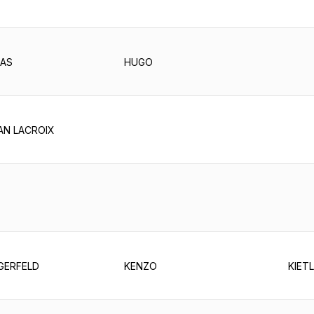
NAS
HUGO
AN LACROIX
GERFELD
KENZO
KIET