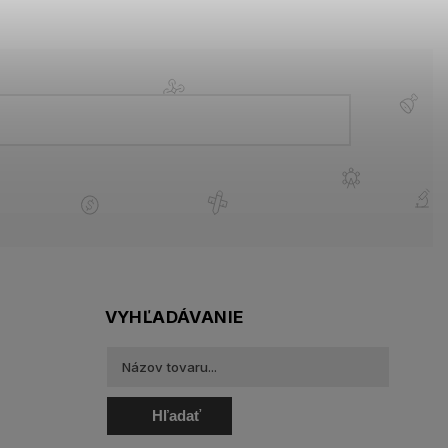
VYHĽADÁVANIE
Hľadať