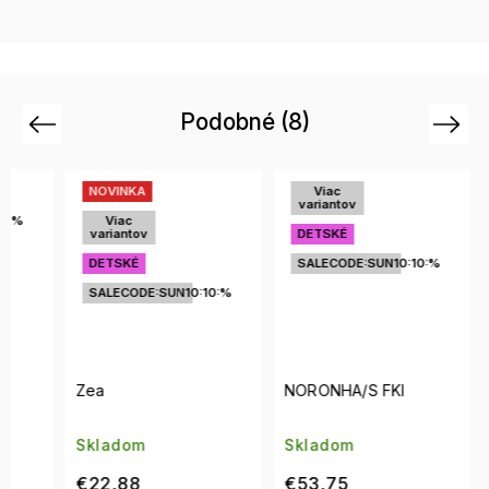
Podobné (8)
Previous
Next
NOVINKA
Viac
Vi
variantov
vari
Viac
variantov
DETSKÉ
DET
DETSKÉ
SALECODE:SUN10:10:%
SALE
SALECODE:SUN10:10:%
Zea
NORONHA/S FKI
LE84
Skladom
Skladom
Skla
€22,88
€53,75
€20,