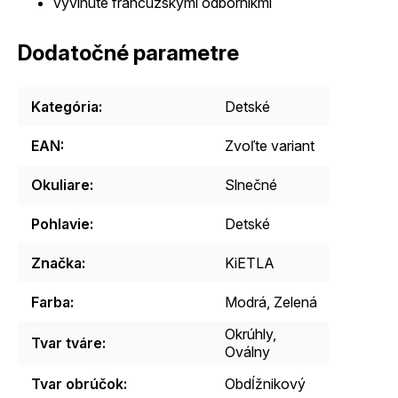
vyvinuté francúzskymi odborníkmi
Dodatočné parametre
Kategória
:
Detské
EAN
:
Zvoľte variant
Okuliare
:
Slnečné
Pohlavie
:
Detské
Značka
:
KiETLA
Farba
:
Modrá, Zelená
Okrúhly,
Tvar tváre
:
Oválny
Tvar obrúčok
:
Obdĺžnikový