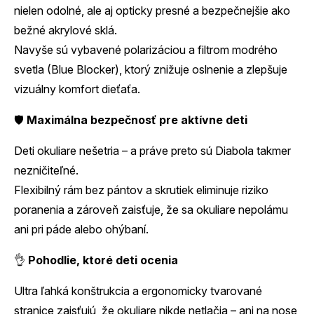
nielen odolné, ale aj opticky presné a bezpečnejšie ako
bežné akrylové sklá.
Navyše sú vybavené polarizáciou a filtrom modrého
svetla (Blue Blocker), ktorý znižuje oslnenie a zlepšuje
vizuálny komfort dieťaťa.
🛡️
Maximálna bezpečnosť pre aktívne deti
Deti okuliare nešetria – a práve preto sú Diabola takmer
nezničiteľné.
Flexibilný rám bez pántov a skrutiek eliminuje riziko
poranenia a zároveň zaisťuje, že sa okuliare nepolámu
ani pri páde alebo ohýbaní.
👌
Pohodlie, ktoré deti ocenia
Ultra ľahká konštrukcia a ergonomicky tvarované
stranice zaisťujú, že okuliare nikde netlačia – ani na nose,