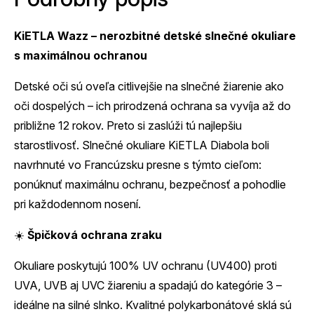
KiETLA Wazz – nerozbitné detské slnečné okuliare
s maximálnou ochranou
Detské oči sú oveľa citlivejšie na slnečné žiarenie ako
oči dospelých – ich prirodzená ochrana sa vyvíja až do
približne 12 rokov. Preto si zaslúži tú najlepšiu
starostlivosť. Slnečné okuliare KiETLA Diabola boli
navrhnuté vo Francúzsku presne s týmto cieľom:
ponúknuť maximálnu ochranu, bezpečnosť a pohodlie
pri každodennom nosení.
☀️
Špičková ochrana zraku
Okuliare poskytujú 100% UV ochranu (UV400) proti
UVA, UVB aj UVC žiareniu a spadajú do kategórie 3 –
ideálne na silné slnko. Kvalitné polykarbonátové sklá sú