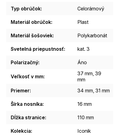
Typ obrúčok
:
Celorámový
Materiál obrúčok
:
Plast
Materiál šošoviek
:
Polykarbonát
Svetelná priepustnosť
:
kat. 3
Polarizačný
:
Áno
37 mm, 39
Veľkosť v mm
:
mm
Priemer
:
34 mm, 31 mm
Šírka nosníka
:
16 mm
Dĺžka stranice
:
110 mm
Kolekcia
:
Iconik