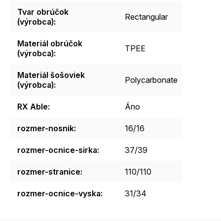
Tvar obrúčok
Rectangular
(výrobca)
:
Materiál obrúčok
TPEE
(výrobca)
:
Materiál šošoviek
Polycarbonate
(výrobca)
:
RX Able
:
Áno
rozmer-nosnik
:
16/16
rozmer-ocnice-sirka
:
37/39
rozmer-stranice
:
110/110
rozmer-ocnice-vyska
:
31/34