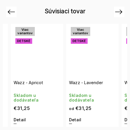
Súvisiaci tovar
Previous
Next
Viac
Viac
Vi
variantov
variantov
vari
DETSKÉ
DETSKÉ
DET
Wazz - Apricot
Wazz - Lavender
Wazz 
Skladom u
Skladom u
Skla
dodávateľa
dodávateľa
dodá
€31,25
€31,25
€31,
od
Detail
Detail
Detai