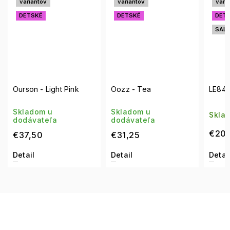
variantov
variantov
varia
DETSKÉ
DETSKÉ
DETS
SALE
Ourson - Light Pink
Oozz - Tea
LE844
Skladom u
Skladom u
Skla
dodávateľa
dodávateľa
€20,
€37,50
€31,25
Detail
Detail
Detail