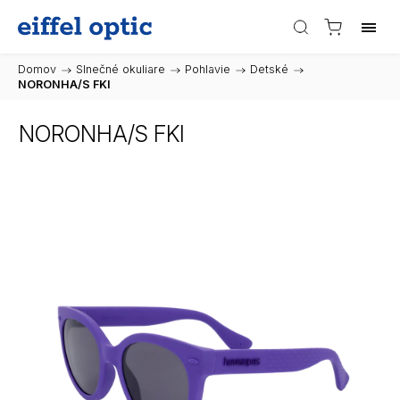
Domov
/
Slnečné okuliare
/
Pohlavie
/
Detské
/
NORONHA/S FKI
NORONHA/S FKI