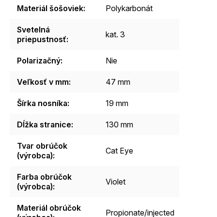
Materiál šošoviek
:
Polykarbonát
Svetelná
kat. 3
priepustnosť
:
Polarizačný
:
Nie
Veľkosť v mm
:
47 mm
Šírka nosníka
:
19 mm
Dĺžka stranice
:
130 mm
Tvar obrúčok
Cat Eye
(výrobca)
:
Farba obrúčok
Violet
(výrobca)
:
Materiál obrúčok
Propionate/injected