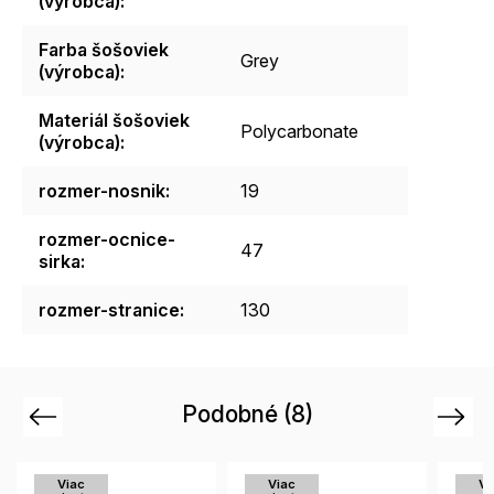
(výrobca)
:
Farba šošoviek
Grey
(výrobca)
:
Materiál šošoviek
Polycarbonate
(výrobca)
:
rozmer-nosnik
:
19
rozmer-ocnice-
47
sirka
:
rozmer-stranice
:
130
Podobné (8)
Previous
Next
Viac
Viac
Vi