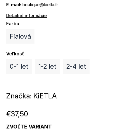
E-mail:
boutique@kietla.fr
Detailné informácie
Farba
Fialová
Veľkosť
0-1 let
1-2 let
2-4 let
Značka:
KiETLA
€37,50
ZVOĽTE VARIANT