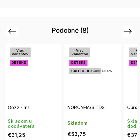
Podobné (8)
Previous
Next
Viac
Viac
variantov
variantov
DETSKÉ
DETSKÉ
SALECODE:SUN10:10:%
NORONHA/S TDS
Ourson - Light Blue
Skladom u
Skladom
dodávateľa
€53,75
€37,50