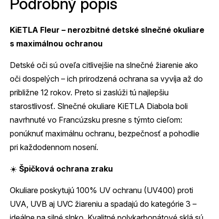
Podrobný popis
KiETLA Fleur – nerozbitné detské slnečné okuliare
s maximálnou ochranou
Detské oči sú oveľa citlivejšie na slnečné žiarenie ako
oči dospelých – ich prirodzená ochrana sa vyvíja až do
približne 12 rokov. Preto si zaslúži tú najlepšiu
starostlivosť. Slnečné okuliare KiETLA Diabola boli
navrhnuté vo Francúzsku presne s týmto cieľom:
ponúknuť maximálnu ochranu, bezpečnosť a pohodlie
pri každodennom nosení.
☀️
Špičková ochrana zraku
Okuliare poskytujú 100% UV ochranu (UV400) proti
UVA, UVB aj UVC žiareniu a spadajú do kategórie 3 –
ideálne na silné slnko. Kvalitné polykarbonátové sklá sú