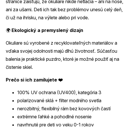
stranice zaisťujú, že okuliare nikde netlačia – ani na nose,
ani za ušami. Deti ich tak bez problémov unesú celý deň,
či už na ihrisku, na výlete alebo pri vode.
🌍
Ekologický a premyslený dizajn
Okuliare sú vyrobené z recyklovateľných materiálov a
vďaka svojej odolnosti majú dlhú životnosť. Súčasťou
balenia je praktické puzdro, ktoré je možné použiť aj na
čistenie skiel.
Prečo si ich zamilujete ❤️
100% UV ochrana (UV400), kategória 3
polarizované sklá + filter modrého svetla
nerozbitný, flexibilný rám bez kovových častí
extrémne ľahké a pohodlné nosenie
navrhnuté pre deti vo veku 0-1 rokov