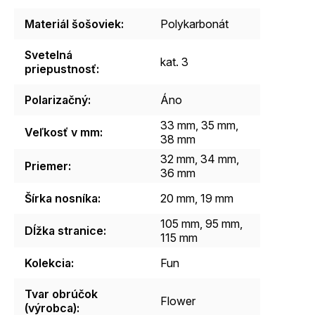
Materiál šošoviek
:
Polykarbonát
Svetelná
kat. 3
priepustnosť
:
Polarizačný
:
Áno
33 mm, 35 mm,
Veľkosť v mm
:
38 mm
32 mm, 34 mm,
Priemer
:
36 mm
Šírka nosníka
:
20 mm, 19 mm
105 mm, 95 mm,
Dĺžka stranice
:
115 mm
Kolekcia
:
Fun
Tvar obrúčok
Flower
(výrobca)
: