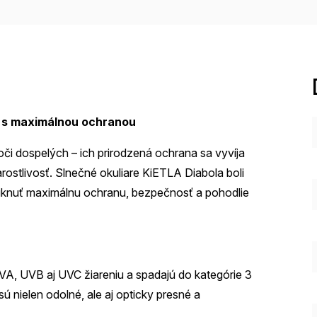
e s maximálnou ochranou
 oči dospelých – ich prirodzená ochrana sa vyvíja
starostlivosť. Slnečné okuliare KiETLA Diabola boli
úknuť maximálnu ochranu, bezpečnosť a pohodlie
A, UVB aj UVC žiareniu a spadajú do kategórie 3
sú nielen odolné, ale aj opticky presné a