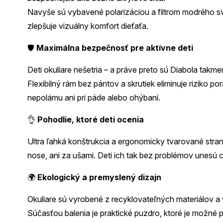
Navyše sú vybavené polarizáciou a filtrom modrého sve
zlepšuje vizuálny komfort dieťaťa.
🛡️
Maximálna bezpečnosť pre aktívne deti
Deti okuliare nešetria – a práve preto sú Diabola takmer
Flexibilný rám bez pántov a skrutiek eliminuje riziko po
nepolámu ani pri páde alebo ohýbaní.
👌
Pohodlie, ktoré deti ocenia
Ultra ľahká konštrukcia a ergonomicky tvarované stranic
nose, ani za ušami. Deti ich tak bez problémov unesú cel
🌍
Ekologický a premyslený dizajn
Okuliare sú vyrobené z recyklovateľných materiálov a 
Súčasťou balenia je praktické puzdro, ktoré je možné pou