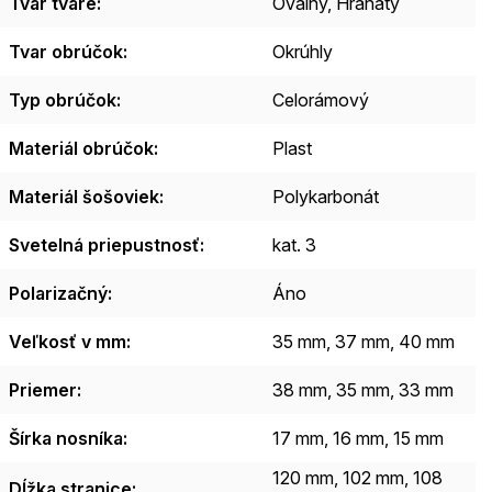
Tvar tváre
:
Oválny, Hranatý
Tvar obrúčok
:
Okrúhly
Typ obrúčok
:
Celorámový
Materiál obrúčok
:
Plast
Materiál šošoviek
:
Polykarbonát
Svetelná priepustnosť
:
kat. 3
Polarizačný
:
Áno
Veľkosť v mm
:
35 mm, 37 mm, 40 mm
Priemer
:
38 mm, 35 mm, 33 mm
Šírka nosníka
:
17 mm, 16 mm, 15 mm
120 mm, 102 mm, 108
Dĺžka stranice
: