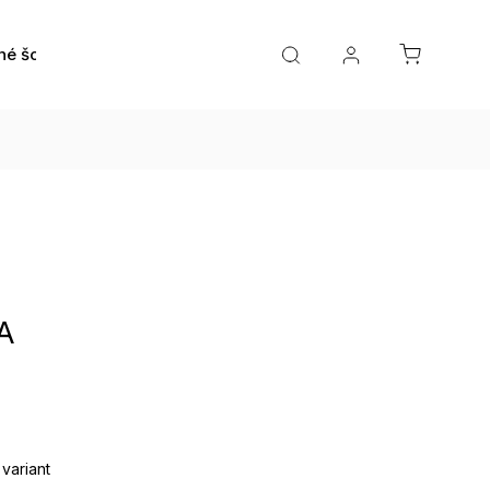
né šošovky
Roztoky a očné kvapky
Doplnky
A
 variant