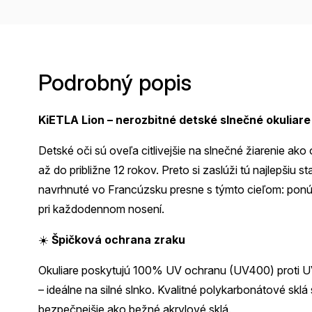
Podrobný popis
KiETLA Lion – nerozbitné detské slnečné okuliar
Detské oči sú oveľa citlivejšie na slnečné žiarenie ako
až do približne 12 rokov. Preto si zaslúži tú najlepšiu 
navrhnuté vo Francúzsku presne s týmto cieľom: pon
pri každodennom nosení.
☀️
Špičková ochrana zraku
Okuliare poskytujú 100% UV ochranu (UV400) proti UV
– ideálne na silné slnko. Kvalitné polykarbonátové sklá 
bezpečnejšie ako bežné akrylové sklá.