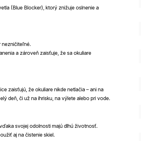
tla (Blue Blocker), ktorý znižuje oslnenie a
 nezničiteľné.
ranenia a zároveň zaisťuje, že sa okuliare
e zaisťujú, že okuliare nikde netlačia – ani na
ý deň, či už na ihrisku, na výlete alebo pri vode.
vďaka svojej odolnosti majú dlhú životnosť.
žiť aj na čistenie skiel.