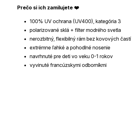
Prečo si ich zamilujete ❤️
100% UV ochrana (UV400), kategória 3
polarizované sklá + filter modrého svetla
nerozbitný, flexibilný rám bez kovových častí
extrémne ľahké a pohodlné nosenie
navrhnuté pre deti vo veku 0-1 rokov
vyvinuté francúzskymi odborníkmi