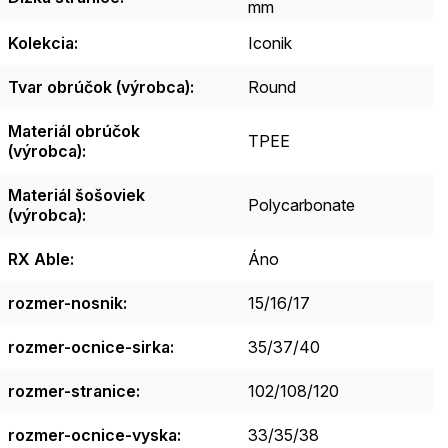
mm
Kolekcia
:
Iconik
Tvar obrúčok (výrobca)
:
Round
Materiál obrúčok
TPEE
(výrobca)
:
Materiál šošoviek
Polycarbonate
(výrobca)
:
RX Able
:
Áno
rozmer-nosnik
:
15/16/17
rozmer-ocnice-sirka
:
35/37/40
rozmer-stranice
:
102/108/120
rozmer-ocnice-vyska
:
33/35/38