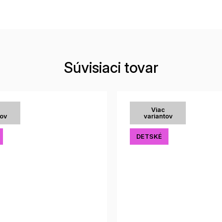
Súvisiaci tovar
Viac
tov
variantov
DETSKÉ