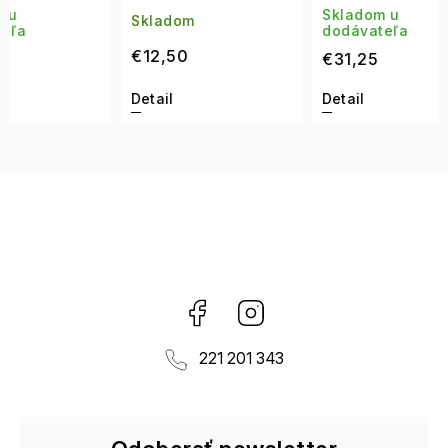
Skladom u
Skladom
Skla
dodávateľa
€12,50
€24,
€31,25
Detail
Detail
Detai
Facebook
Instagram
221 201 343