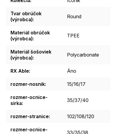
Kolekcia
:
Iconik
Tvar obrúčok
Round
(výrobca)
:
Materiál obrúčok
TPEE
(výrobca)
:
Materiál šošoviek
Polycarbonate
(výrobca)
:
RX Able
:
Áno
rozmer-nosnik
:
15/16/17
rozmer-ocnice-
35/37/40
sirka
:
rozmer-stranice
:
102/108/120
rozmer-ocnice-
33/35/38