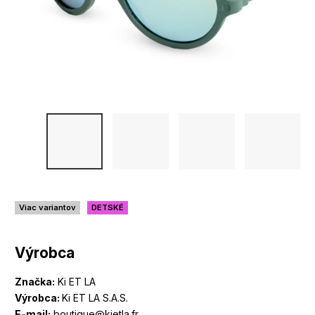
Viac variantov
DETSKÉ
Výrobca
Značka:
Ki ET LA
Výrobca:
Ki ET LA S.A.S.
E-mail:
boutique@kietla.fr