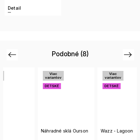
Detail
Podobné (8)
Previous
Next
Viac
Viac
Vi
variantov
variantov
vari
DETSKÉ
DETSKÉ
DET
SALE
Náhradné sklá Ourson
Wazz - Lagoon
LE84