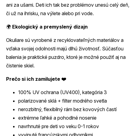
ani za ušami. Deti ich tak bez problémov unesú celý deň,
či už na ihrisku, na výlete alebo pri vode.
🌍
Ekologický a premyslený dizajn
Okuliare sú vyrobené z recyklovateľných materiálov a
vďaka svojej odolnosti majú dlhú životnosť. Súčasťou
balenia je praktické puzdro, ktoré je možné použiť aj na
čistenie skiel.
Prečo si ich zamilujete ❤️
100% UV ochrana (UV400), kategória 3
polarizované sklá + filter modrého svetla
nerozbitný, flexibilný rám bez kovových častí
extrémne ľahké a pohodlné nosenie
navrhnuté pre deti vo veku 0-1 rokov
vyvinuté francúzskymi odborníkmi