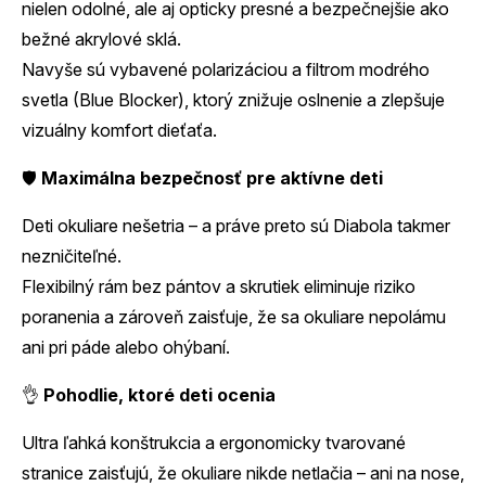
nielen odolné, ale aj opticky presné a bezpečnejšie ako
bežné akrylové sklá.
Navyše sú vybavené polarizáciou a filtrom modrého
svetla (Blue Blocker), ktorý znižuje oslnenie a zlepšuje
vizuálny komfort dieťaťa.
🛡️
Maximálna bezpečnosť pre aktívne deti
Deti okuliare nešetria – a práve preto sú Diabola takmer
nezničiteľné.
Flexibilný rám bez pántov a skrutiek eliminuje riziko
poranenia a zároveň zaisťuje, že sa okuliare nepolámu
ani pri páde alebo ohýbaní.
👌
Pohodlie, ktoré deti ocenia
Ultra ľahká konštrukcia a ergonomicky tvarované
stranice zaisťujú, že okuliare nikde netlačia – ani na nose,