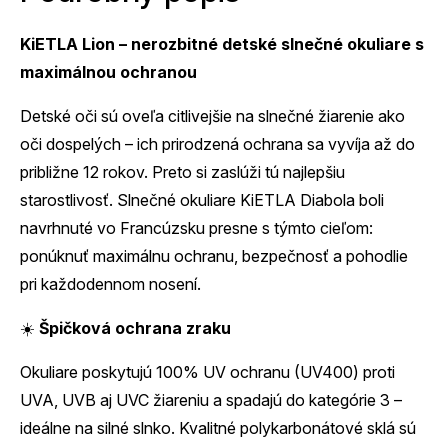
KiETLA Lion – nerozbitné detské slnečné okuliare s
maximálnou ochranou
Detské oči sú oveľa citlivejšie na slnečné žiarenie ako
oči dospelých – ich prirodzená ochrana sa vyvíja až do
približne 12 rokov. Preto si zaslúži tú najlepšiu
starostlivosť. Slnečné okuliare KiETLA Diabola boli
navrhnuté vo Francúzsku presne s týmto cieľom:
ponúknuť maximálnu ochranu, bezpečnosť a pohodlie
pri každodennom nosení.
☀️
Špičková ochrana zraku
Okuliare poskytujú 100% UV ochranu (UV400) proti
UVA, UVB aj UVC žiareniu a spadajú do kategórie 3 –
ideálne na silné slnko. Kvalitné polykarbonátové sklá sú