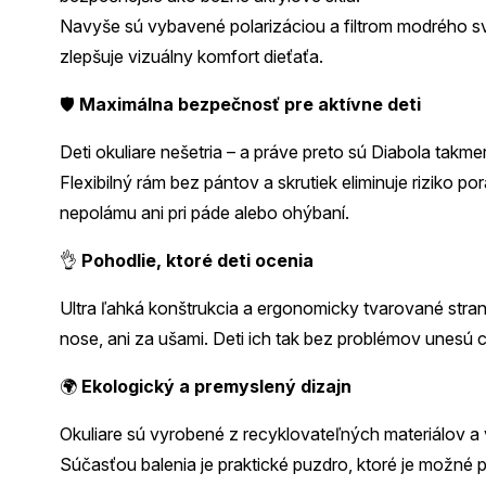
Navyše sú vybavené polarizáciou a filtrom modrého sve
zlepšuje vizuálny komfort dieťaťa.
🛡️
Maximálna bezpečnosť pre aktívne deti
Deti okuliare nešetria – a práve preto sú Diabola takmer
Flexibilný rám bez pántov a skrutiek eliminuje riziko po
nepolámu ani pri páde alebo ohýbaní.
👌
Pohodlie, ktoré deti ocenia
Ultra ľahká konštrukcia a ergonomicky tvarované stranic
nose, ani za ušami. Deti ich tak bez problémov unesú cel
🌍
Ekologický a premyslený dizajn
Okuliare sú vyrobené z recyklovateľných materiálov a 
Súčasťou balenia je praktické puzdro, ktoré je možné pou