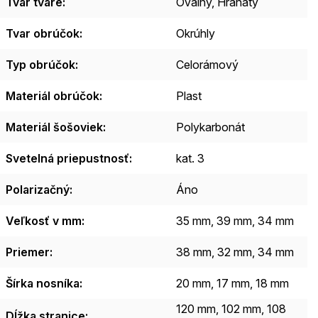
Tvar tváre
:
Oválny, Hranatý
Tvar obrúčok
:
Okrúhly
Typ obrúčok
:
Celorámový
Materiál obrúčok
:
Plast
Materiál šošoviek
:
Polykarbonát
Svetelná priepustnosť
:
kat. 3
Polarizačný
:
Áno
Veľkosť v mm
:
35 mm, 39 mm, 34 mm
Priemer
:
38 mm, 32 mm, 34 mm
Šírka nosníka
:
20 mm, 17 mm, 18 mm
120 mm, 102 mm, 108
Dĺžka stranice
: