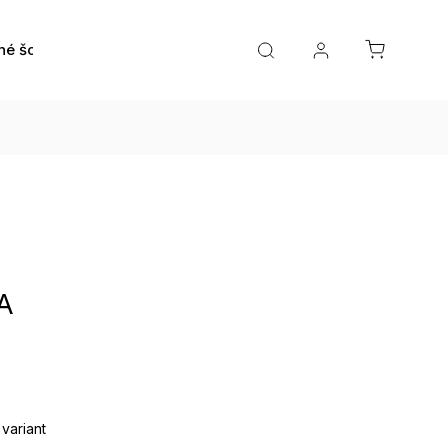
né šošovky
Roztoky a očné kvapky
Doplnky
A
 variant