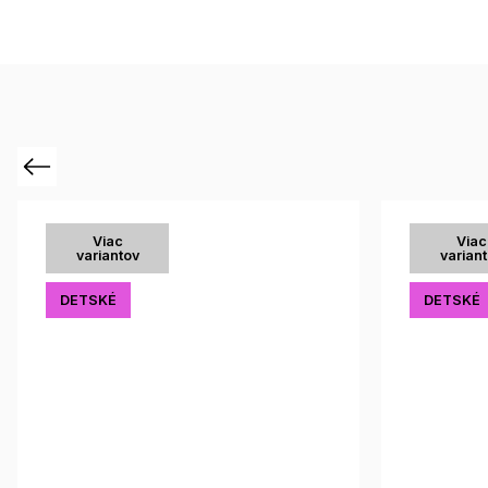
Previous
Viac
Viac
variantov
varian
DETSKÉ
DETSKÉ