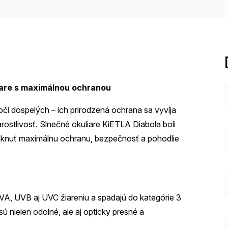
iare s maximálnou ochranou
 oči dospelých – ich prirodzená ochrana sa vyvíja
starostlivosť. Slnečné okuliare KiETLA Diabola boli
úknuť maximálnu ochranu, bezpečnosť a pohodlie
A, UVB aj UVC žiareniu a spadajú do kategórie 3
sú nielen odolné, ale aj opticky presné a