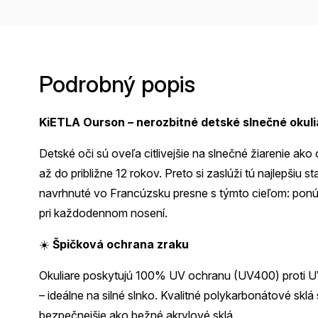
Podrobný popis
KiETLA Ourson – nerozbitné detské slnečné okul
Detské oči sú oveľa citlivejšie na slnečné žiarenie ako
až do približne 12 rokov. Preto si zaslúži tú najlepšiu 
navrhnuté vo Francúzsku presne s týmto cieľom: pon
pri každodennom nosení.
☀️
Špičková ochrana zraku
Okuliare poskytujú 100% UV ochranu (UV400) proti UV
– ideálne na silné slnko. Kvalitné polykarbonátové sklá 
bezpečnejšie ako bežné akrylové sklá.