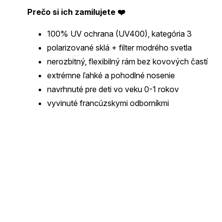
Prečo si ich zamilujete ❤️
100% UV ochrana (UV400), kategória 3
polarizované sklá + filter modrého svetla
nerozbitný, flexibilný rám bez kovových častí
extrémne ľahké a pohodlné nosenie
navrhnuté pre deti vo veku 0-1 rokov
vyvinuté francúzskymi odborníkmi