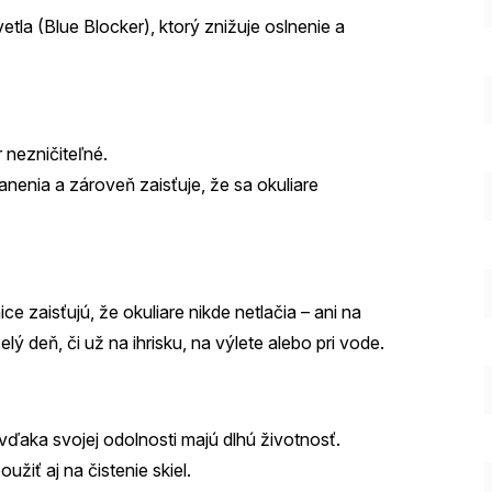
tla (Blue Blocker), ktorý znižuje oslnenie a
 nezničiteľné.
ranenia a zároveň zaisťuje, že sa okuliare
e zaisťujú, že okuliare nikde netlačia – ani na
ý deň, či už na ihrisku, na výlete alebo pri vode.
vďaka svojej odolnosti majú dlhú životnosť.
žiť aj na čistenie skiel.