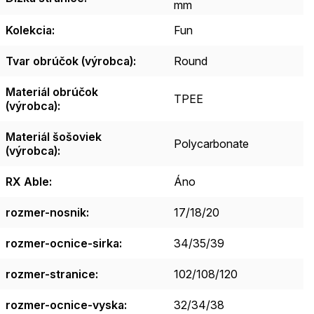
mm
Kolekcia
:
Fun
Tvar obrúčok (výrobca)
:
Round
Materiál obrúčok
TPEE
(výrobca)
:
Materiál šošoviek
Polycarbonate
(výrobca)
:
RX Able
:
Áno
rozmer-nosnik
:
17/18/20
rozmer-ocnice-sirka
:
34/35/39
rozmer-stranice
:
102/108/120
rozmer-ocnice-vyska
:
32/34/38