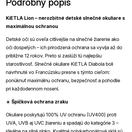
Podrobný popis
KiETLA Lion – nerozbitné detské slnečné okuliare s
maximálnou ochranou
Detské oči sú oveľa citlivejšie na slnečné žiarenie ako
oči dospelých – ich prirodzená ochrana sa vyvíja až do
približne 12 rokov. Preto si zaslúži tú najlepšiu
starostlivosť. Slnečné okuliare KiETLA Diabola boli
navrhnuté vo Francúzsku presne s týmto cieľom:
ponúknuť maximálnu ochranu, bezpečnosť a pohodlie
pri každodennom nosení.
☀️
Špičková ochrana zraku
Okuliare poskytujú 100% UV ochranu (UV400) proti
UVA, UVB aj UVC žiareniu a spadajú do kategórie 3 –
ideálne na silné slnko. Kvalitné polykarbonátové sklá sú