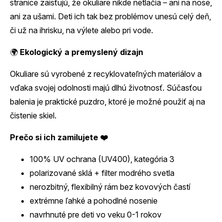
stranice zaisťujú, že okuliare nikde netlačia – ani na nose,
ani za ušami. Deti ich tak bez problémov unesú celý deň,
či už na ihrisku, na výlete alebo pri vode.
🌍
Ekologický a premyslený dizajn
Okuliare sú vyrobené z recyklovateľných materiálov a
vďaka svojej odolnosti majú dlhú životnosť. Súčasťou
balenia je praktické puzdro, ktoré je možné použiť aj na
čistenie skiel.
Prečo si ich zamilujete ❤️
100% UV ochrana (UV400), kategória 3
polarizované sklá + filter modrého svetla
nerozbitný, flexibilný rám bez kovových častí
extrémne ľahké a pohodlné nosenie
navrhnuté pre deti vo veku 0-1 rokov