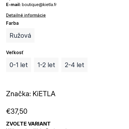
E-mail:
boutique@kietla.fr
Detailné informácie
Farba
Ružová
Veľkosť
0-1 let
1-2 let
2-4 let
Značka:
KiETLA
€37,50
ZVOĽTE VARIANT