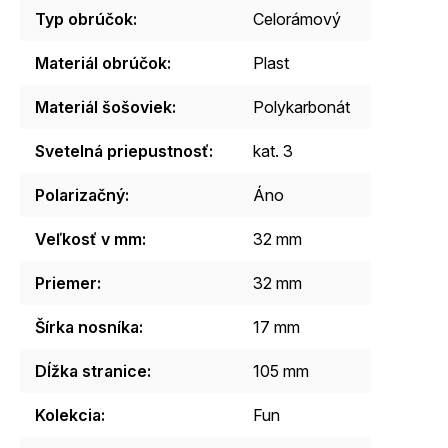
Typ obrúčok
:
Celorámový
Materiál obrúčok
:
Plast
Materiál šošoviek
:
Polykarbonát
Svetelná priepustnosť
:
kat. 3
Polarizačný
:
Áno
Veľkosť v mm
:
32 mm
Priemer
:
32 mm
Šírka nosníka
:
17 mm
Dĺžka stranice
:
105 mm
Kolekcia
:
Fun