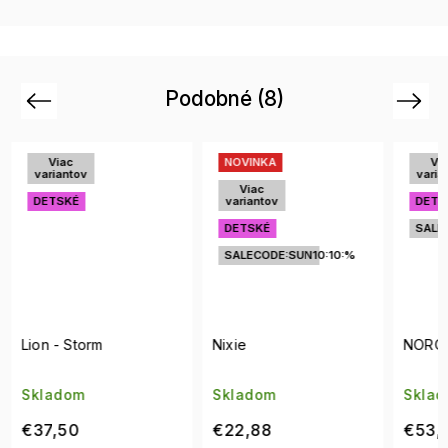
Podobné (8)
Previous
Next
NOVINKA
Viac
Vi
variantov
vari
Viac
variantov
DETSKÉ
DET
DETSKÉ
SALECODE:SUN10:10:%
SALECODE:SUN10:10:%
Nixie
NORONHA/S Z90/3J
Lion 
Skla
Skladom
Skladom
dodá
€22,88
€53,75
€37,