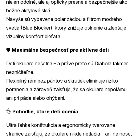
nielen odolné, ale aj opticky presné a bezpečnejšie ako
bežné akrylové sklá.
Navyše sú vybavené polarizáciou a filtrom modrého
svetla (Blue Blocker), ktorý znižuje oslnenie a zlepšuje
vizuálny komfort dieťaťa.
🛡️
Maximálna bezpečnosť pre aktívne deti
Deti okuliare nešetria – a práve preto sú Diabola takmer
nezničiteľné.
Flexibilný rám bez pántov a skrutiek eliminuje riziko
poranenia a zároveň zaisťuje, že sa okuliare nepolámu
ani pri páde alebo ohýbaní.
👌
Pohodlie, ktoré deti ocenia
Ultra ľahká konštrukcia a ergonomicky tvarované
stranice zaisťujú, že okuliare nikde netlačia – ani na nose,