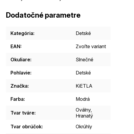
Dodatočné parametre
Kategória
:
Detské
EAN
:
Zvoľte variant
Okuliare
:
Slnečné
Pohlavie
:
Detské
Značka
:
KiETLA
Farba
:
Modrá
Oválny,
Tvar tváre
:
Hranatý
Tvar obrúčok
:
Okrúhly