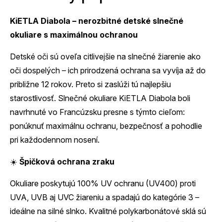
KiETLA Diabola – nerozbitné detské slnečné
okuliare s maximálnou ochranou
Detské oči sú oveľa citlivejšie na slnečné žiarenie ako
oči dospelých – ich prirodzená ochrana sa vyvíja až do
približne 12 rokov. Preto si zaslúži tú najlepšiu
starostlivosť. Slnečné okuliare KiETLA Diabola boli
navrhnuté vo Francúzsku presne s týmto cieľom:
ponúknuť maximálnu ochranu, bezpečnosť a pohodlie
pri každodennom nosení.
☀️
Špičková ochrana zraku
Okuliare poskytujú 100% UV ochranu (UV400) proti
UVA, UVB aj UVC žiareniu a spadajú do kategórie 3 –
ideálne na silné slnko. Kvalitné polykarbonátové sklá sú