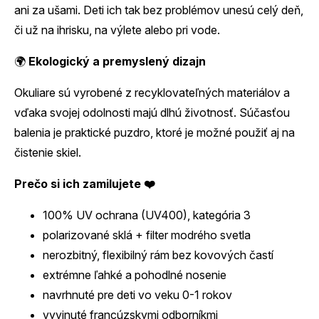
ani za ušami. Deti ich tak bez problémov unesú celý deň,
či už na ihrisku, na výlete alebo pri vode.
🌍
Ekologický a premyslený dizajn
Okuliare sú vyrobené z recyklovateľných materiálov a
vďaka svojej odolnosti majú dlhú životnosť. Súčasťou
balenia je praktické puzdro, ktoré je možné použiť aj na
čistenie skiel.
Prečo si ich zamilujete ❤️
100% UV ochrana (UV400), kategória 3
polarizované sklá + filter modrého svetla
nerozbitný, flexibilný rám bez kovových častí
extrémne ľahké a pohodlné nosenie
navrhnuté pre deti vo veku 0-1 rokov
vyvinuté francúzskymi odborníkmi