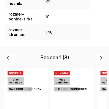
26
nosnik
:
rozmer-
51
ocnice-sirka
:
rozmer-
140
stranice
:
Podobné (8)
Previous
Next
NOVINKA
NOVINKA
NOVI
Viac
Viac
Vi
variantov
variantov
varia
SALECODE:SUN10:10:%
SALECODE:SUN10:10:%
SALE