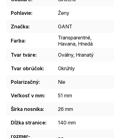
Pohlavie
:
Ženy
Značka
:
GANT
Transparentné,
Farba
:
Havana, Hnedá
Tvar tváre
:
Oválny, Hranatý
Tvar obrúčok
:
Okrúhly
Polarizačný
:
Nie
Veľkosť v mm
:
51 mm
Šírka nosníka
:
26 mm
Dĺžka stranice
:
140 mm
rozmer-