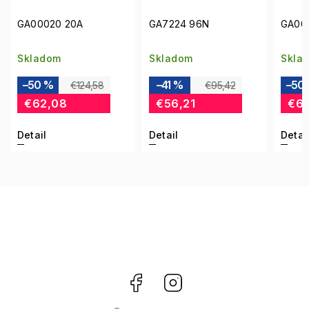
GA00020 20A
GA7224 96N
GA000
Skladom
Skladom
Skla
–50 %
–41 %
–50 
€124,58
€95,42
€62,08
€56,21
€62
Detail
Detail
Detail
Facebook
Instagram