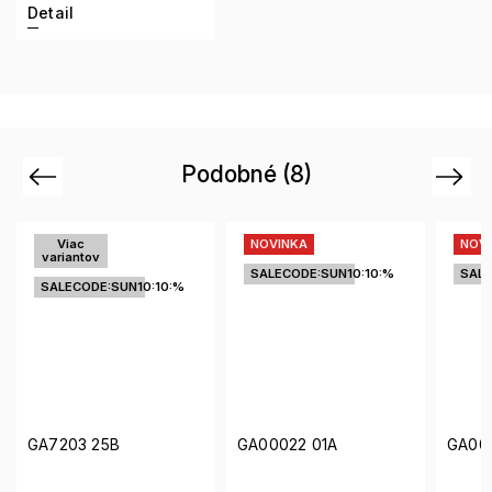
Detail
Podobné (8)
Previous
Next
NOVINKA
NOVINKA
SALECODE:SUN10:10:%
SALECODE:SUN10:10:%
0:10:%
GA00022 01A
GA00009 45V