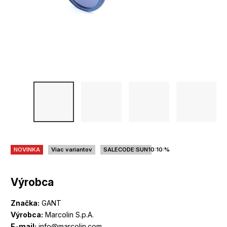
NOVINKA
Viac variantov
SALECODE:SUN10:10:%
Výrobca
Značka:
GANT
Výrobca:
Marcolin S.p.A.
E-mail:
info@marcolin.com