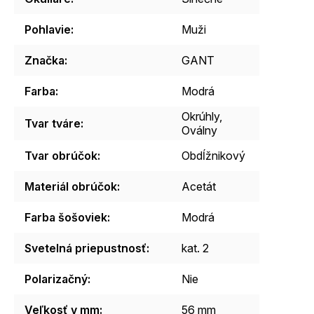
Pohlavie
:
Muži
Značka
:
GANT
Farba
:
Modrá
Okrúhly,
Tvar tváre
:
Oválny
Tvar obrúčok
:
Obdĺžnikový
Materiál obrúčok
:
Acetát
Farba šošoviek
:
Modrá
Svetelná priepustnosť
:
kat. 2
Polarizačný
:
Nie
Veľkosť v mm
:
56 mm