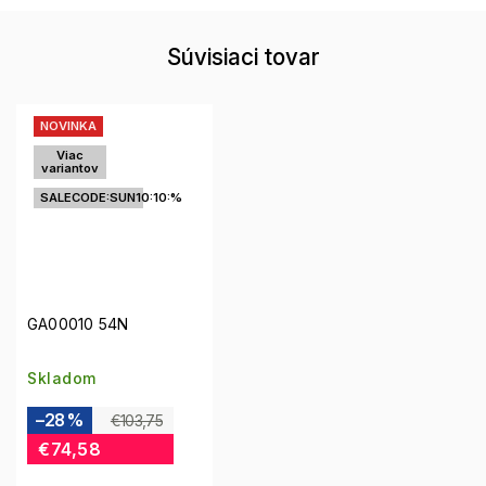
Súvisiaci tovar
NOVINKA
Viac
variantov
SALECODE:SUN10:10:%
GA00010 54N
Skladom
–28 %
€103,75
€74,58