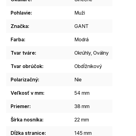
Pohlavie
:
Muži
Značka
:
GANT
Farba
:
Modrá
Tvar tváre
:
Okrúhly, Oválny
Tvar obrúčok
:
Obdĺžnikový
Polarizačný
:
Nie
Veľkosť v mm
:
54 mm
Priemer
:
38 mm
Šírka nosníka
:
22 mm
Dĺžka stranice
:
145 mm