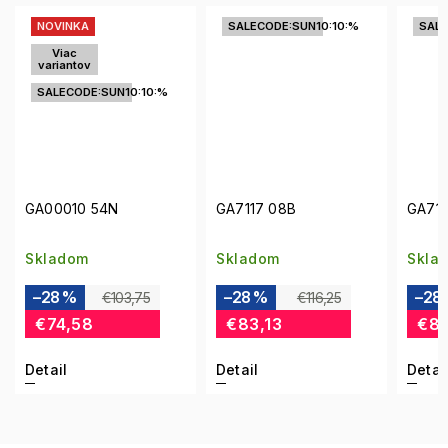
SALECODE:SUN10:10:%
SALECODE:SUN10:10:%
NO
SA
GA7117 08B
GA7113 10N
GA0
Skladom
Skladom
Skl
–28 %
–28 %
–4
€116,25
€116,25
€83,13
€83,13
€7
Detail
Detail
Deta