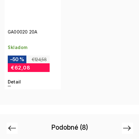
GA00020 20A
Skladom
–50 %
€124,58
€62,08
Detail
Podobné (8)
Previous
Next