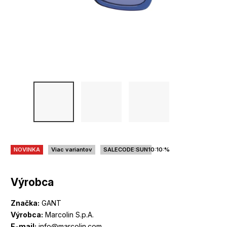
NOVINKA
Viac variantov
SALECODE:SUN10:10:%
Výrobca
Značka:
GANT
Výrobca:
Marcolin S.p.A.
E-mail:
info@marcolin.com