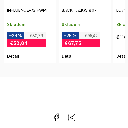
 FWM
BACK TALK/S 807
LO755S 001
Skladom
Skladom
–29 %
,79
€95,42
€116,25
€67,75
Detail
Detail
Facebook
Instagram