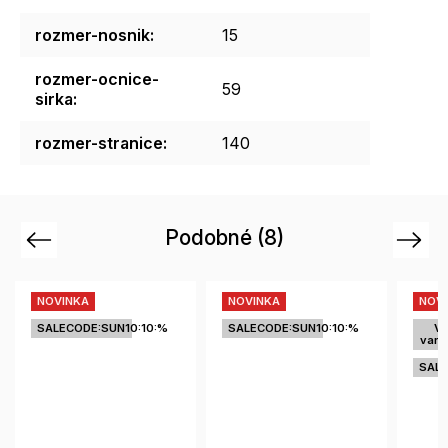
rozmer-nosnik
:
15
rozmer-ocnice-
59
sirka
:
rozmer-stranice
:
140
Podobné (8)
Previous
Next
NOVINKA
NOVINKA
0:10:%
SALECODE:SUN10:10:%
Viac
variantov
SALECODE:SUN10:10:%