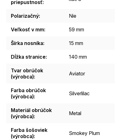
priepustnosť
:
Polarizačný
:
Nie
Veľkosť v mm
:
59 mm
Šírka nosníka
:
15 mm
Dĺžka stranice
:
140 mm
Tvar obrúčok
Aviator
(výrobca)
:
Farba obrúčok
Silverlilac
(výrobca)
:
Materiál obrúčok
Metal
(výrobca)
:
Farba šošoviek
Smokey Plum
(výrobca)
: