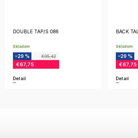
DOUBLE TAP/S 086
BACK TA
Skladom
Skladom
–29 %
–29 %
€95,42
€67,75
€67,75
Detail
Detail