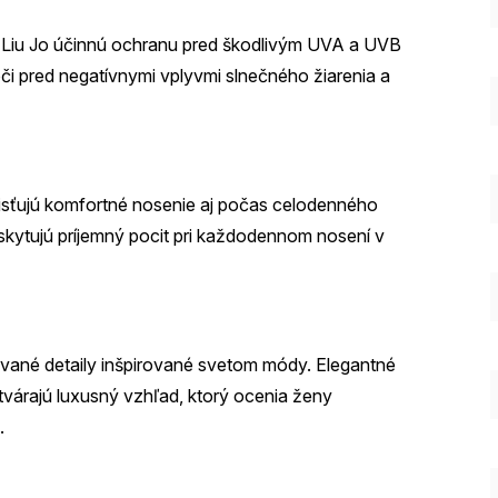
e Liu Jo účinnú ochranu pred škodlivým UVA a UVB
či pred negatívnymi vplyvmi slnečného žiarenia a
aisťujú komfortné nosenie aj počas celodenného
poskytujú príjemný pocit pri každodennom nosení v
ované detaily inšpirované svetom módy. Elegantné
ytvárajú luxusný vzhľad, ktorý ocenia ženy
.