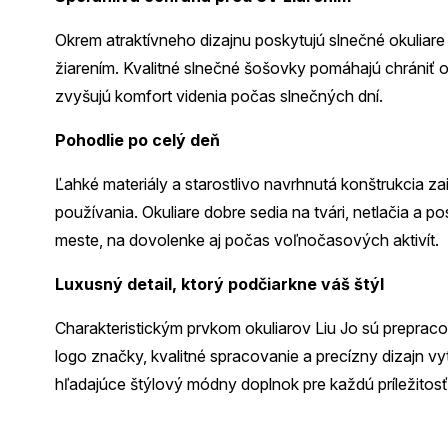
Okrem atraktívneho dizajnu poskytujú slnečné okuliar
žiarením. Kvalitné slnečné šošovky pomáhajú chrániť o
zvyšujú komfort videnia počas slnečných dní.
Pohodlie po celý deň
Ľahké materiály a starostlivo navrhnutá konštrukcia z
používania. Okuliare dobre sedia na tvári, netlačia a 
meste, na dovolenke aj počas voľnočasových aktivít.
Luxusný detail, ktorý podčiarkne váš štýl
Charakteristickým prvkom okuliarov Liu Jo sú preprac
logo značky, kvalitné spracovanie a precízny dizajn v
hľadajúce štýlový módny doplnok pre každú príležitosť