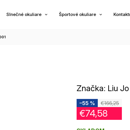
Slnečné okuliare
Športové okuliare
Kontakt
001
Značka:
Liu Jo
–55 %
€166,25
€74,58