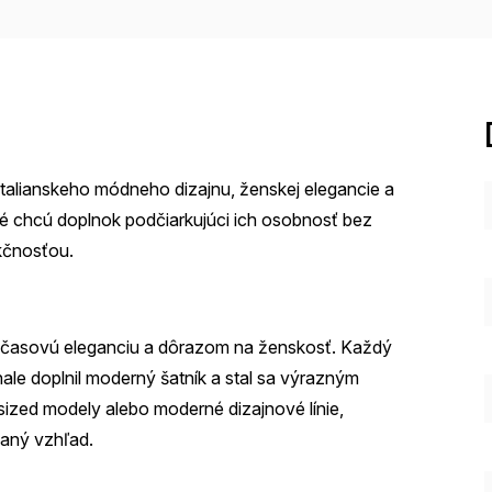
 talianskeho módneho dizajnu, ženskej elegancie a
ré chcú doplnok podčiarkujúci ich osobnosť bez
kčnosťou.
adčasovú eleganciu a dôrazom na ženskosť. Každý
ale doplnil moderný šatník a stal sa výrazným
sized modely alebo moderné dizajnové línie,
vaný vzhľad.