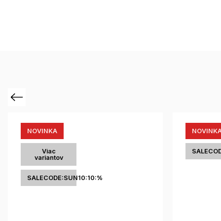
Previous
NOVINKA
NOVINK
Viac
SALECOD
variantov
SALECODE:SUN10:10:%