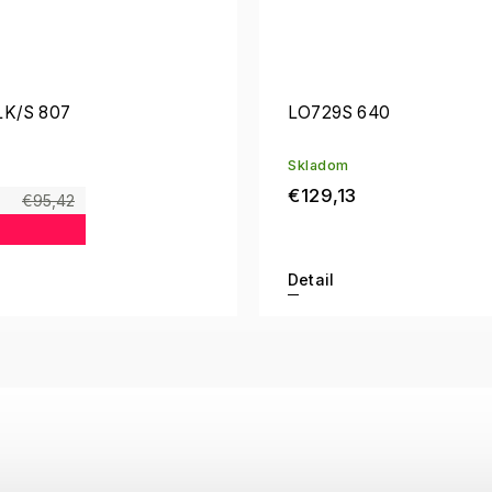
LK/S 807
LO729S 640
Skladom
€129,13
€95,42
Detail