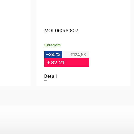
MOL060/S 807
Skladom
–34 %
€124,58
€82,21
Detail