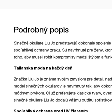
Podrobný popis
Slnečné okuliare Liu Jo predstavujú dokonalé spojenie
spoľahlivej ochrany zraku. Sú navrhnuté pre ženy, kto
toho, aby museli robiť kompromisy medzi štýlom a fun
Talianska móda na každý deň
Značka Liu Jo je známa svojim zmyslom pre detail, n
model slnečných okuliarov je navrhnutý tak, aby dokon
módnym prvkom. Či už preferujete klasické tvary, over
slnečné okuliare Liu Jo dodajú vášmu outfitu sofistiko
Spoľahlivá ochrana pred UV žiarením