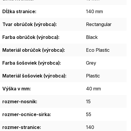
Dĺžka stranice
:
140 mm
Tvar obrúčok (výrobca)
:
Rectangular
Farba obrúčok (výrobca)
:
Black
Materiál obrúčok (výrobca)
:
Eco Plastic
Farba šošoviek (výrobca)
:
Grey
Materiál šošoviek (výrobca)
:
Plastic
Výška v mm
:
40 mm
rozmer-nosnik
:
15
rozmer-ocnice-sirka
:
55
rozmer-stranice
:
140