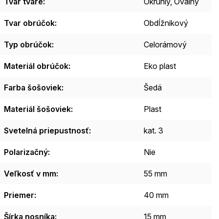
Tvar tváre
:
Okrúhly, Oválny
Tvar obrúčok
:
Obdĺžnikový
Typ obrúčok
:
Celorámový
Materiál obrúčok
:
Eko plast
Farba šošoviek
:
Šedá
Materiál šošoviek
:
Plast
Svetelná priepustnosť
:
kat. 3
Polarizačný
:
Nie
Veľkosť v mm
:
55 mm
Priemer
:
40 mm
Šírka nosníka
:
15 mm