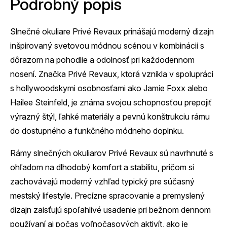
Podrobný popis
Slnečné okuliare Privé Revaux prinášajú moderný dizajn
inšpirovaný svetovou módnou scénou v kombinácii s
dôrazom na pohodlie a odolnosť pri každodennom
nosení. Značka Privé Revaux, ktorá vznikla v spolupráci
s hollywoodskymi osobnosťami ako Jamie Foxx alebo
Hailee Steinfeld, je známa svojou schopnosťou prepojiť
výrazný štýl, ľahké materiály a pevnú konštrukciu rámu
do dostupného a funkčného módneho doplnku.
Rámy slnečných okuliarov Privé Revaux sú navrhnuté s
ohľadom na dlhodobý komfort a stabilitu, pričom si
zachovávajú moderný vzhľad typický pre súčasný
mestský lifestyle. Precízne spracovanie a premyslený
dizajn zaisťujú spoľahlivé usadenie pri bežnom dennom
používaní aj počas voľnočasových aktivít, ako je