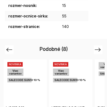
rozmer-nosnik
:
15
rozmer-ocnice-sirka
:
55
rozmer-stranice
:
140
Podobné (8)
Previous
Next
NOVINKA
NOVINKA
Vi
vari
Viac
Viac
variantov
variantov
SALE
SALECODE:SUN10:10:%
SALECODE:SUN10:10:%