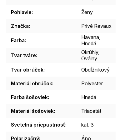
Pohlavie
:
Ženy
Značka
:
Privé Revaux
Havana,
Farba
:
Hnedá
Okrúhly,
Tvar tváre
:
Oválny
Tvar obrúčok
:
Obdĺžnikový
Materiál obrúčok
:
Polyester
Farba šošoviek
:
Hnedá
Materiál šošoviek
:
Triacetát
Svetelná priepustnosť
:
kat. 3
Polarizačný
:
Áno