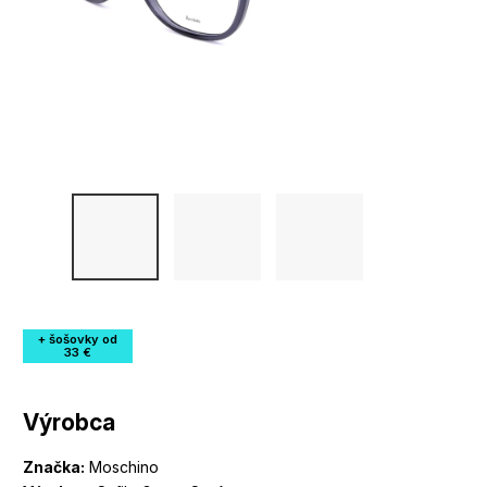
+ šošovky od
33 €
Výrobca
Značka:
Moschino