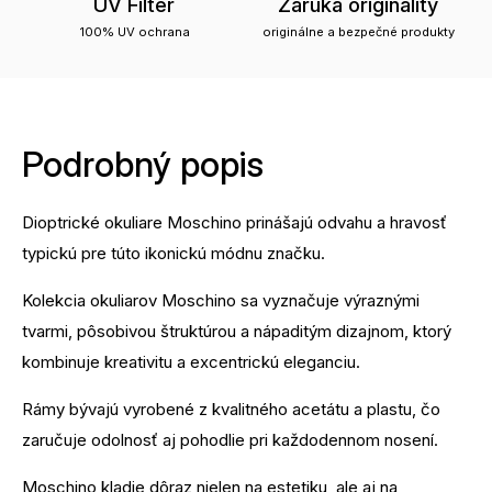
UV Filter
Záruka originality
100% UV ochrana
originálne a bezpečné produkty
Podrobný popis
Dioptrické okuliare Moschino prinášajú odvahu a hravosť
typickú pre túto ikonickú módnu značku.
Kolekcia okuliarov Moschino sa vyznačuje výraznými
tvarmi, pôsobivou štruktúrou a nápaditým dizajnom, ktorý
kombinuje kreativitu a excentrickú eleganciu.
Rámy bývajú vyrobené z kvalitného acetátu a plastu, čo
zaručuje odolnosť aj pohodlie pri každodennom nosení.
Moschino kladie dôraz nielen na estetiku, ale aj na