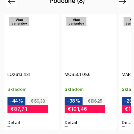
Podobné (8)
Previous
Next
Viac
Viac
variantov
variantov
MOS501 086
MARC 235 086
LO2
Skladom
Skladom
Sk
–38 %
–29 %
–3
€166,25
€187,08
€101,46
€131,04
€
Detail
Detail
Det