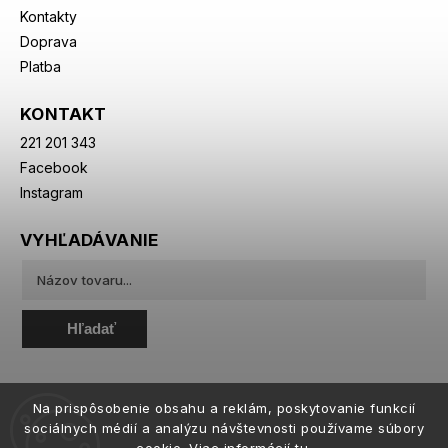
Kontakty
Doprava
Platba
KONTAKT
221 201 343
Facebook
Instagram
VYHĽADÁVANIE
Hľadať
Na prispôsobenie obsahu a reklám, poskytovanie funkcií
sociálnych médií a analýzu návštevnosti používame súbory