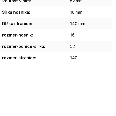
Veľkosť v mm
:
52 mm
Šírka nosníka
:
16 mm
Dĺžka stranice
:
140 mm
rozmer-nosnik
:
16
rozmer-ocnice-sirka
:
52
rozmer-stranice
:
140