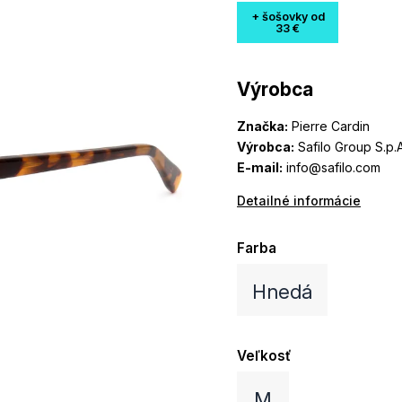
+ šošovky od
33 €
Výrobca
Značka:
Pierre Cardin
Výrobca:
Safilo Group S.p.A
E-mail:
info@safilo.com
Detailné informácie
Farba
Hnedá
Veľkosť
M