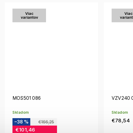
Viac
Viac
variantov
varian
MOS501 086
VZV240 
Skladom
Skladom
€78,54
–38 %
€166,25
€101,46