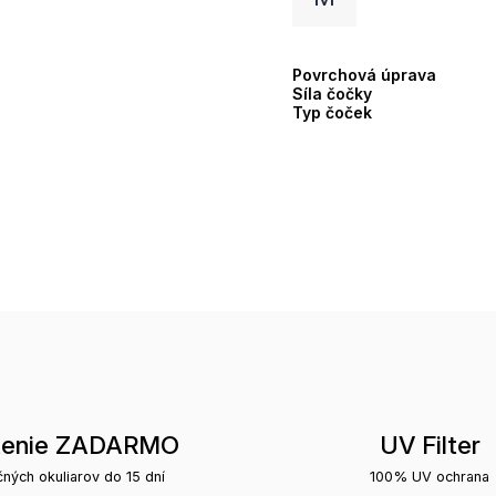
Povrchová úprava
Síla čočky
Typ čoček
tenie ZADARMO
UV Filter
čných okuliarov do 15 dní
100% UV ochrana