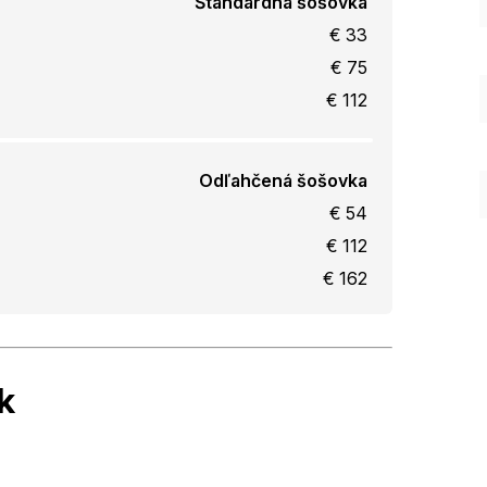
Štandardná šošovka
€ 33
€ 75
€ 112
Odľahčená šošovka
€ 54
€ 112
€ 162
k