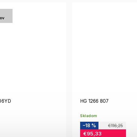
tov
06YD
HG 1266 807
Skladom
–18 %
€116,25
€95,33