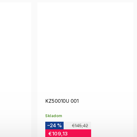
KZ50010U 001
Skladom
–24 %
€145,42
€109,13