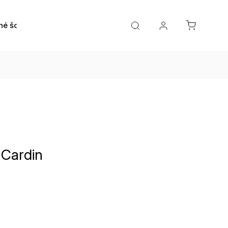
né šošovky
Roztoky a očné kvapky
Doplnky
 Cardin