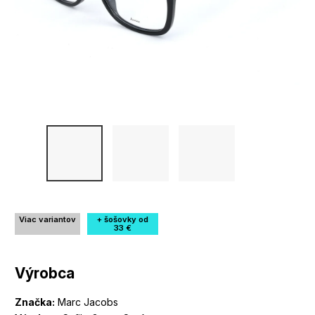
Viac variantov
+ šošovky od
33 €
Výrobca
Značka:
Marc Jacobs