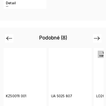
Detail
Podobné (8)
Previous
Next
Vi
vari
KZ50011I 001
UA 5025 807
LO261