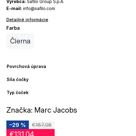
Výrobca:
Safilo Group S.p.A.
E-mail:
info@safilo.com
Detailné informácie
Farba
Čierna
Povrchová úprava
Síla čočky
Typ čoček
Značka:
Marc Jacobs
–29 %
€187,08
€131,04