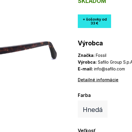
SKLADOM
+ šošovky od
33 €
Výrobca
Značka:
Fossil
Výrobca:
Safilo Group S.p.A
E-mail:
info@safilo.com
Detailné informácie
Farba
Hnedá
Veľkosť