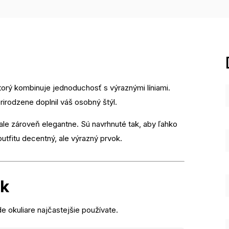
torý kombinuje jednoduchosť s výraznými líniami.
irodzene doplnil váš osobný štýl.
 ale zároveň elegantne. Sú navrhnuté tak, aby ľahko
utfitu decentný, ale výrazný prvok.
ek
e okuliare najčastejšie používate.