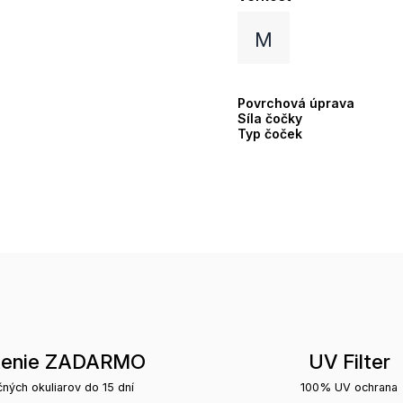
M
Povrchová úprava
Síla čočky
Typ čoček
tenie ZADARMO
UV Filter
čných okuliarov do 15 dní
100% UV ochrana