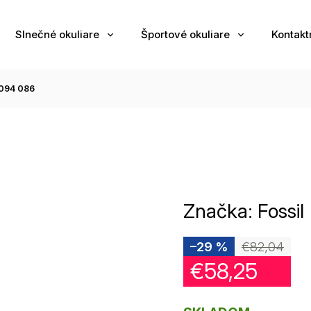
Slnečné okuliare
Športové okuliare
Kontakt
094 086
Značka:
Fossil
–29 %
€82,04
€58,25