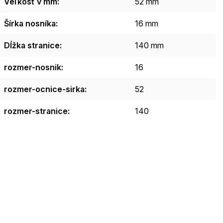
Veľkosť v mm
:
52 mm
Šírka nosníka
:
16 mm
Dĺžka stranice
:
140 mm
rozmer-nosnik
:
16
rozmer-ocnice-sirka
:
52
rozmer-stranice
:
140