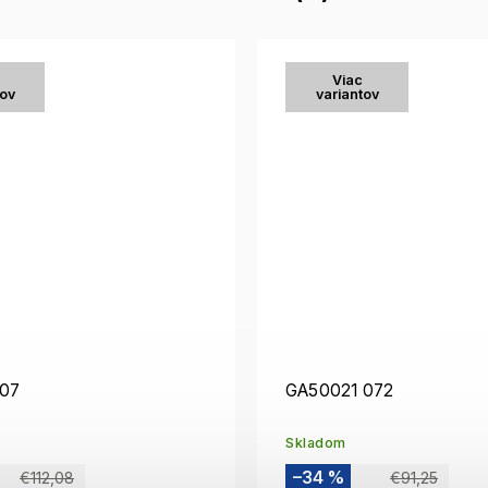
Viac
tov
variantov
807
GA50021 072
Skladom
–34 %
€112,08
€91,25