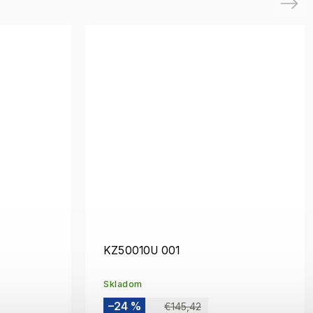
Next
KZ50010U 001
Skladom
–24 %
€145,42