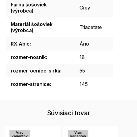
Farba šošoviek
Grey
(výrobca)
:
Materiál šošoviek
Triacetate
(výrobca)
:
RX Able
:
Áno
rozmer-nosnik
:
18
rozmer-ocnice-sirka
:
55
rozmer-stranice
:
145
Súvisiaci tovar
Viac
Viac
variantov
variantov