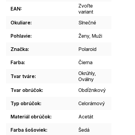
Zvoľte
EAN
:
variant
Okuliare
:
Slnečné
Pohlavie
:
Ženy, Muži
Značka
:
Polaroid
Farba
:
Čierna
Okrúhly,
Tvar tváre
:
Oválny
Tvar obrúčok
:
Obdĺžnikový
Typ obrúčok
:
Celorámový
Materiál obrúčok
:
Acetát
Farba šošoviek
:
Šedá