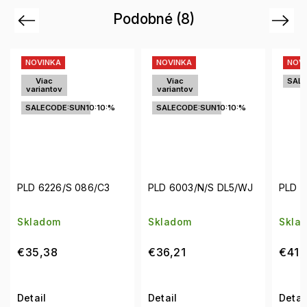
Podobné (8)
Previous
Next
NOVINKA
NOVINKA
Viac
SALECODE:SUN10:10:%
variantov
SALECODE:SUN10:10:%
PLD 6003/N/S DL5/WJ
PLD 2068/S/X 807
PL
Skladom
Skladom
Sk
–
€36,21
€41,25
Detail
Detail
De