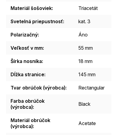
Materiál šošoviek
:
Triacetát
Svetelná priepustnosť
:
kat. 3
Polarizačný
:
Áno
Veľkosť v mm
:
55 mm
Šírka nosníka
:
18 mm
Dĺžka stranice
:
145 mm
Tvar obrúčok (výrobca)
:
Rectangular
Farba obrúčok
Black
(výrobca)
:
Materiál obrúčok
Acetate
(výrobca)
: