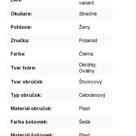
variant
Okuliare
:
Slnečné
Pohlavie
:
Ženy
Značka
:
Polaroid
Farba
:
Čierna
Okrúhly,
Tvar tváre
:
Oválny
Tvar obrúčok
:
Štvorcový
Typ obrúčok
:
Celorámový
Materiál obrúčok
:
Plast
Farba šošoviek
:
Šedá
Materiál šošoviek
:
Plast