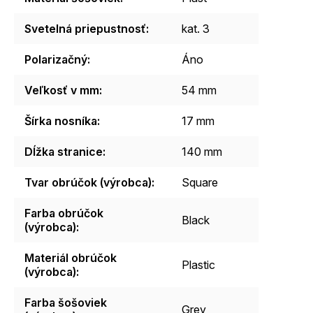
Svetelná priepustnosť
:
kat. 3
Polarizačný
:
Áno
Veľkosť v mm
:
54 mm
Šírka nosníka
:
17 mm
Dĺžka stranice
:
140 mm
Tvar obrúčok (výrobca)
:
Square
Farba obrúčok
Black
(výrobca)
:
Materiál obrúčok
Plastic
(výrobca)
:
Farba šošoviek
Grey