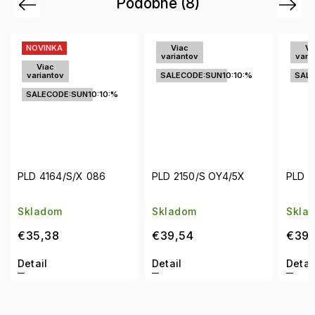
Podobné (8)
Previous
Next
Viac
Viac
variantov
variantov
SALECODE:SUN10:10:%
SALECODE:SUN10:10:%
0:%
PLD 2150/S OY4/5X
PLD 6250/S/X 807/M9
Skladom
Skladom
€39,54
€39,54
Detail
Detail