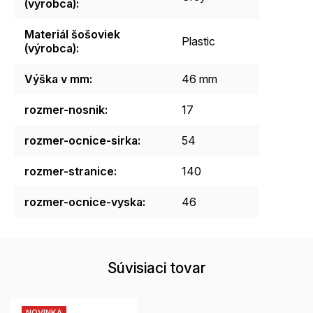
(výrobca)
:
Materiál šošoviek
Plastic
(výrobca)
:
Výška v mm
:
46 mm
rozmer-nosnik
:
17
rozmer-ocnice-sirka
:
54
rozmer-stranice
:
140
rozmer-ocnice-vyska
:
46
Súvisiaci tovar
NOVINKA