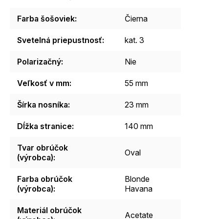
Farba šošoviek
:
Čierna
Svetelná priepustnosť
:
kat. 3
Polarizačný
:
Nie
Veľkosť v mm
:
55 mm
Šírka nosníka
:
23 mm
Dĺžka stranice
:
140 mm
Tvar obrúčok
Oval
(výrobca)
:
Farba obrúčok
Blonde
(výrobca)
:
Havana
Materiál obrúčok
Acetate