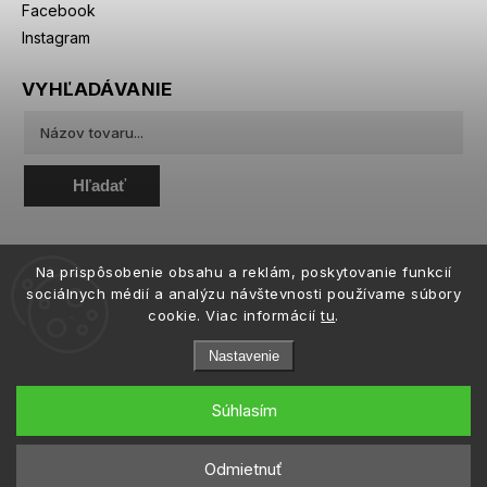
Facebook
Instagram
VYHĽADÁVANIE
Hľadať
Na prispôsobenie obsahu a reklám, poskytovanie funkcií
sociálnych médií a analýzu návštevnosti používame súbory
cookie. Viac informácií
tu
.
Nastavenie
Súhlasím
Copyright 2026
eiffeloptic.sk
. Všetky práva vyhradené.
Upraviť nastavenie cookies
Odmietnuť
Grafický návrh vytvořil a nakódoval
Shoptak.cz