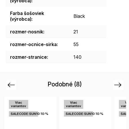
(výrobca)
:
Farba šošoviek
Black
(výrobca)
:
rozmer-nosnik
:
21
rozmer-ocnice-sirka
:
55
rozmer-stranice
:
140
Podobné (8)
Previous
Next
Viac
Viac
variantov
variantov
var
SALECODE:SUN10:10:%
SALECODE:SUN10:10:%
SA