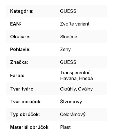
Kategória
:
GUESS
EAN
:
Zvoľte variant
Okuliare
:
Slnečné
Pohlavie
:
Ženy
Značka
:
GUESS
Transparentné,
Farba
:
Havana, Hnedá
Tvar tváre
:
Okrúhly, Oválny
Tvar obrúčok
:
Štvorcový
Typ obrúčok
:
Celorámový
Materiál obrúčok
:
Plast