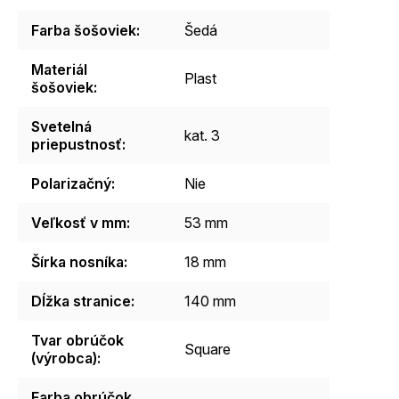
Farba šošoviek
:
Šedá
Materiál
Plast
šošoviek
:
Svetelná
kat. 3
priepustnosť
:
Polarizačný
:
Nie
Veľkosť v mm
:
53 mm
Šírka nosníka
:
18 mm
Dĺžka stranice
:
140 mm
Tvar obrúčok
Square
(výrobca)
:
Farba obrúčok