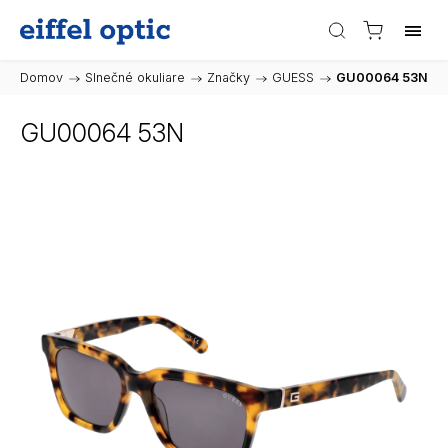
Domov
/
Slnečné okuliare
/
Značky
/
GUESS
/
GU00064 53N
GU00064 53N