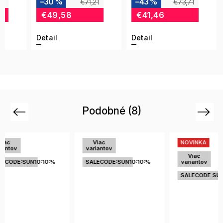
–30 %
–43 %
21
€71,21
€73,71
€49,58
€41,46
Detail
Detail
Podobné (8)
Previous
Next
Viac
NOVINKA
Vi
variantov
vari
Viac
SALECODE:SUN10:10:%
variantov
SALE
SALECODE:SUN10:10:%