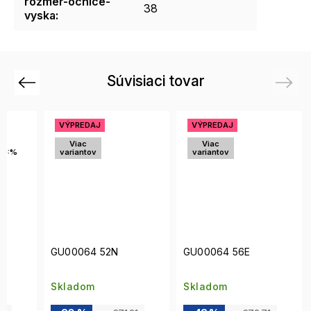
rozmer-ocnice-
38
vyska
:
Súvisiaci tovar
Previous
Next
VÝPREDAJ
VÝPREDAJ
Viac
Viac
10:%
variantov
variantov
GU00064 52N
GU00064 56E
Skladom
Skladom