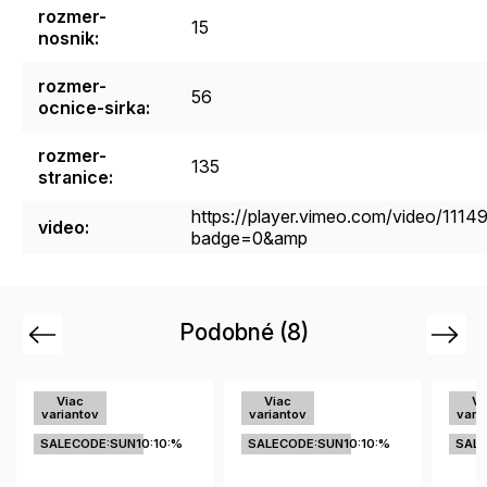
rozmer-
15
nosnik
:
rozmer-
56
ocnice-sirka
:
rozmer-
135
stranice
:
https://player.vimeo.com/video/1114
video
:
badge=0&amp
Podobné (8)
Previous
Next
Viac
Viac
v
variantov
variantov
DE:SUN10:10:%
SALECODE:SUN10:10:%
SALECODE:SUN10:1