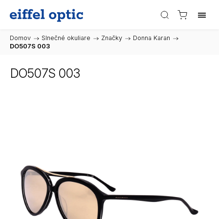
Domov
/
Slnečné okuliare
/
Značky
/
Donna Karan
/
DO507S 003
DO507S 003