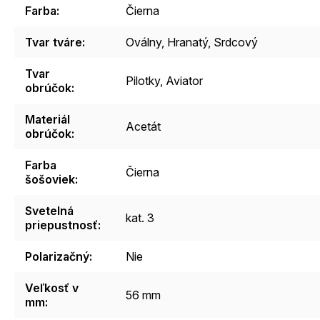
Farba
:
Čierna
Tvar tváre
:
Oválny, Hranatý, Srdcový
Tvar
Pilotky, Aviator
obrúčok
:
Materiál
Acetát
obrúčok
:
Farba
Čierna
šošoviek
:
Svetelná
kat. 3
priepustnosť
:
Polarizačný
:
Nie
Veľkosť v
56 mm
mm
: