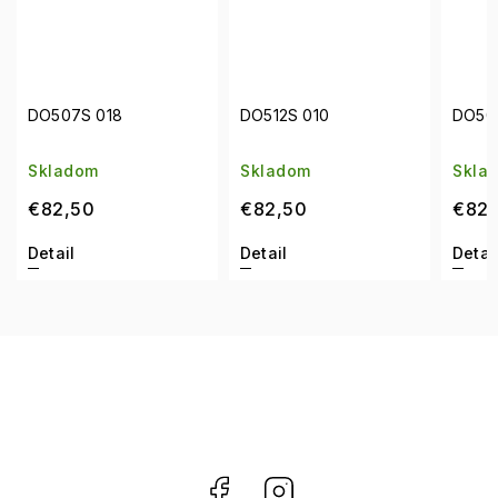
018
DO512S 010
DO504S 003
m
Skladom
Skladom
0
€82,50
€82,50
Detail
Detail
Facebook
Instagram