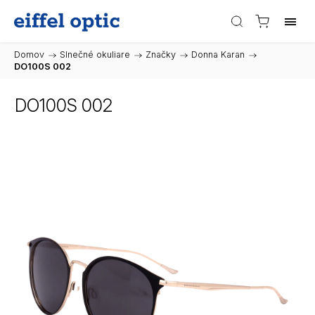
Domov
/
Slnečné okuliare
/
Značky
/
Donna Karan
/
DO100S 002
DO100S 002