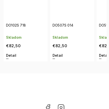
DO102S 718
DO507S 014
DO512
Skladom
Skladom
Skla
€82,50
€82,50
€82,
Detail
Detail
Detai
Facebook
Instagram