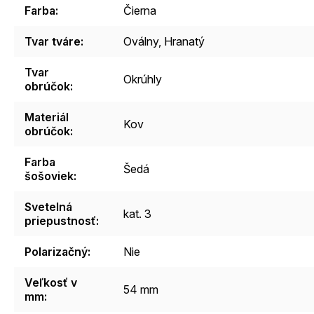
Farba
:
Čierna
Tvar tváre
:
Oválny, Hranatý
Tvar
Okrúhly
obrúčok
:
Materiál
Kov
obrúčok
:
Farba
Šedá
šošoviek
:
Svetelná
kat. 3
priepustnosť
:
Polarizačný
:
Nie
Veľkosť v
54 mm
mm
: