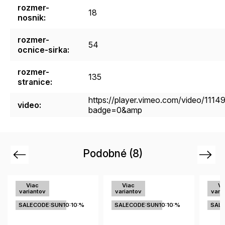
rozmer-
18
nosnik
:
rozmer-
54
ocnice-sirka
:
rozmer-
135
stranice
:
https://player.vimeo.com/video/111
video
:
badge=0&amp
Podobné (8)
Previous
Next
Viac
Viac
Vi
variantov
variantov
vari
SALECODE:SUN10:10:%
SALECODE:SUN10:10:%
SALE